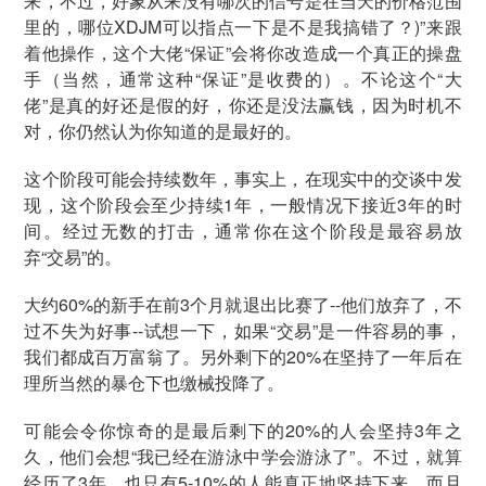
来，不过，好象从来没有哪次的信号是在当天的价格范围
里的，哪位XDJM可以指点一下是不是我搞错了？)”来跟
着他操作，这个大佬“保证”会将你改造成一个真正的操盘
手（当然，通常这种“保证”是收费的）。不论这个“大
佬”是真的好还是假的好，你还是没法赢钱，因为时机不
对，你仍然认为你知道的是最好的。
这个阶段可能会持续数年，事实上，在现实中的交谈中发
现，这个阶段会至少持续1年，一般情况下接近3年的时
间。经过无数的打击，通常你在这个阶段是最容易放
弃“交易”的。
大约60%的新手在前3个月就退出比赛了--他们放弃了，不
过不失为好事--试想一下，如果“交易”是一件容易的事，
我们都成百万富翁了。另外剩下的20%在坚持了一年后在
理所当然的暴仓下也缴械投降了。
可能会令你惊奇的是最后剩下的20%的人会坚持3年之
久，他们会想“我已经在游泳中学会游泳了”。不过，就算
经历了3年，也只有5-10%的人能真正地坚持下来，而且