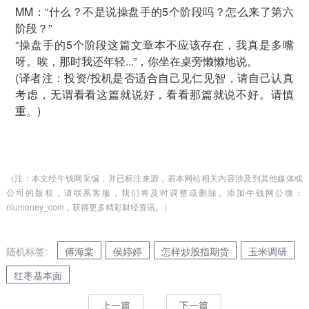
MM：“什么？不是说操盘手的5个阶段吗？怎么来了第六
阶段？”
“操盘手的5个阶段这篇文章本不应该存在，我真是多嘴
呀。唉，那时我还年轻...”，你坐在桌旁懒懒地说。
(译者注：投资/投机是否适合自己见仁见智，请自己认真
考虑，无谓看看这篇就说好，看看那篇就说不好。请慎
重。)
（注：本文经牛钱网采编，并已标注来源，若本网站相关内容涉及到其他媒体或
公司的版权，请联系客服，我们将及时调整或删除。添加牛钱网公微：
niumoney_com，获得更多精彩财经资讯。）
随机标签:
傅海棠
侯婷婷
怎样炒股指期货
玉米调研
红枣基本面
上一篇
下一篇