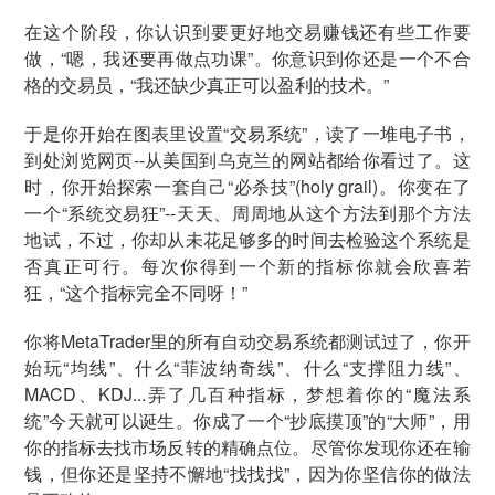
在这个阶段，你认识到要更好地交易赚钱还有些工作要
做，“嗯，我还要再做点功课”。你意识到你还是一个不合
格的交易员，“我还缺少真正可以盈利的技术。”
于是你开始在图表里设置“交易系统”，读了一堆电子书，
到处浏览网页--从美国到乌克兰的网站都给你看过了。这
时，你开始探索一套自己“必杀技”(holy grail)。你变在了
一个“系统交易狂”--天天、周周地从这个方法到那个方法
地试，不过，你却从未花足够多的时间去检验这个系统是
否真正可行。每次你得到一个新的指标你就会欣喜若
狂，“这个指标完全不同呀！”
你将MetaTrader里的所有自动交易系统都测试过了，你开
始玩“均线”、什么“菲波纳奇线”、什么“支撑阻力线”、
MACD、KDJ...弄了几百种指标，梦想着你的“魔法系
统”今天就可以诞生。你成了一个“抄底摸顶”的“大师”，用
你的指标去找市场反转的精确点位。尽管你发现你还在输
钱，但你还是坚持不懈地“找找找”，因为你坚信你的做法