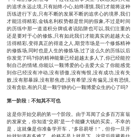
的追求永远止境,只有始终小心,始终谨慎,我们才能将这种
历练进行下去,只有不断的发展不断的追求心的境界,我们
才能活得精彩,金钱名利权势都是世间的假象,不过是时间
的历练中那一道道积分牌或者说陷阱也可以,我们注重的
还是要对于心的修炼,只有如此我们才能真实的超越大众
活得精彩,变得真正的得道之人,期货市场是一个修炼精神
的修炼场,同时也是人生的修炼场,过了这么久的历练以后
你发觉了吗?你的精神能量已经超越太多人了,你已经能控
制自己的情绪,你能以一颗博爱的心去爱大众了你能感觉
到你已经没有冲动,没有骄傲,没有悔恨,没有成功,没有失
败,没有那暴躁,没有那焦虑,没有希望,没有偏见,没有恐惧,
没有贪欲,有的只是一颗宁静的心一颗博爱众生的心了吗?
第一阶段：不知其不可也
这是你开始交易的第一个阶段。由于耳闻了众多百万富翁
的发家史，你知道“交易”是一个能赚大钱的买卖。不幸的
是，这就像是你准备学开车，“多容易呀！”，但你一旦开
始就知道有多难了。价格不是上就是下，这背后蕴藏着什