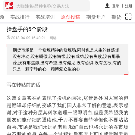
大咖姓名/品种名称/交易方法
登录
注册
频
实战排行
实战培训
原创投稿
期货开户
期货行情
操盘手的5个阶段
2018-04-09 16:40:21 网络
期货市场是一个修炼精神的修炼场,同时也是人生的修炼场,
没有冲动,没有骄傲,没有悔恨,没有成功,没有失败,没有那暴
躁,没有那焦虑,没有希望,没有偏见,没有恐惧,没有贪欲,有的
只是一颗宁静的心一颗博爱众生的心
写在转贴前的话
这篇文章实在的表现了投机的层次,尽管是外国人写的但
是翻译却仔细的变成了我们国人非常了解的意思,表示感
谢,对于这种分层其科学道理一眼即明白,但是我希望我的
朋友们能仔细的通读他,千万不要妄自菲薄但也不要沾沾
自喜,市场是我们永远的老师,我们自己也将永远的在市场
中不断的修身,在每一个过程过后事实上可以感觉到天道