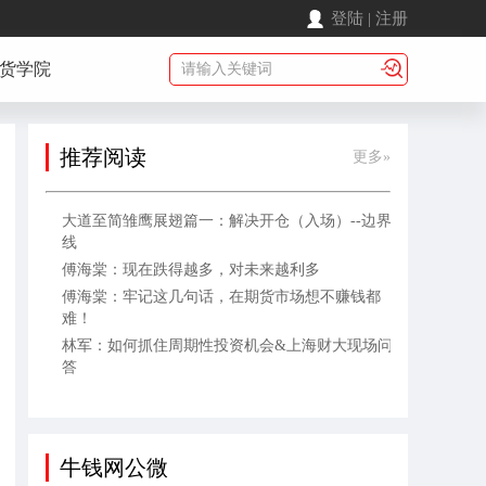
登陆
|
注册
货学院
推荐阅读
更多»
大道至简雏鹰展翅篇一：解决开仓（入场）--边界
线
傅海棠：现在跌得越多，对未来越利多
傅海棠：牢记这几句话，在期货市场想不赚钱都
难！
林军：如何抓住周期性投资机会&上海财大现场问
答
牛钱网公微