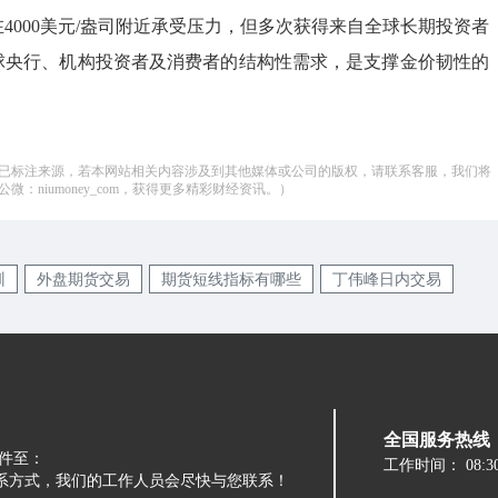
4000美元/盎司附近承受压力，但多次获得来自全球长期投资者
球央行、机构投资者及消费者的结构性需求，是支撑金价韧性的
已标注来源，若本网站相关内容涉及到其他媒体或公司的版权，请联系客服，我们将
：niumoney_com，获得更多精彩财经资讯。）
训
外盘期货交易
期货短线指标有哪些
丁伟峰日内交易
全国服务热线：05
件至：
工作时间：
08:3
留下您的联系方式，我们的工作人员会尽快与您联系！