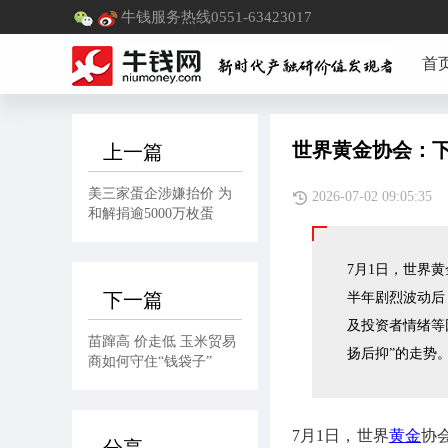
牛钱服务热线0551-63423017
首
世界黄金协会：
上一篇
美三家蛋企涉嫌抬价 为
2026-07-02 09:
和解捐逾5000万枚蛋
7月1日，世界
下一篇
半年剧烈波动后
及投资者情绪等
苗蹿高 价走低 玉米贸易
扬后抑”的走势
商如何守住“钱袋子”
7月1日，世界
黄金
协