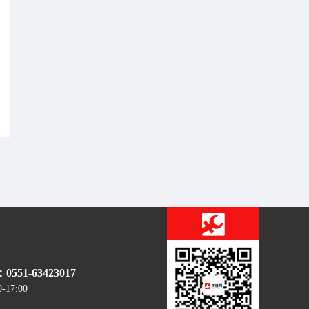
51-63423017
0-17:00