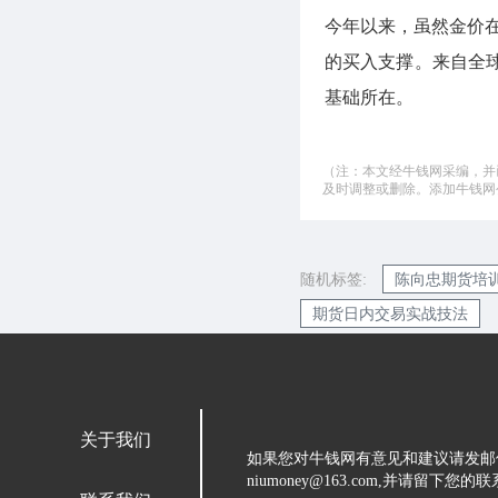
今年以来，虽然金价在
的买入支撑。来自全
基础所在。
（注：本文经牛钱网采编，并
及时调整或删除。添加牛钱网公微
随机标签:
陈向忠期货培
期货日内交易实战技法
关于我们
如果您对牛钱网有意见和建议请发邮
niumoney@163.com,并请