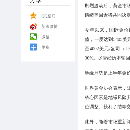
分享
剧烈波动后，黄金市
情绪等因素将共同决
QQ空间
新浪微博
今年以来，国际金价
微信
值，一度达到5405
更多
至4002美元/盎司
30%。尽管经历本轮
地缘局势是上半年金
世界黄金协会表示，
核心因素是地缘风险
位调整、获利了结等
此外，随着市场重新