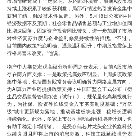
市场情绪造成了一定影响。从内部环境看，前期A股市场
持续上涨积累了较多获利盘，局部行情过热引发资金集中
获利了结，触发技术性回调。另外，5月18日公布的4月
经济数据不及预期，社会零售品销售总额与工业增加值同
比增速回落，固定资产投资同比转负，进一步加剧了市场
对经济复苏力度与企业盈利修复持续性的担忧。“不过，
目前国内政策托底明确、通胀温和回升，中期股指震荡上
行格局暂未改变。”他说。
物产中大期货宏观高级分析师周之云表示，目前A股市场
存在两方面支撑：一是政策托底效应明显。上周多项政策
集中落地，包括国务院常务会议明确算力网络发展方向，
为AI算力产业链提供政策支持；中国证监会正式公布《衍
生品交易监督管理办法（试行）》，规范量化高频投机行
为，为社保、险资等长线资金入市夯实制度基础；“万亿
级”城市更新规划落地，推动基建板块走强，稳增长逻辑
持续强化。此外，多家上市公司启动回购和增持计划，也
有助于稳定市场情绪。二是受存储芯片龙头企业长鑫科技
业绩亮眼且即将上市的消息刺激，科技主线延续强势表