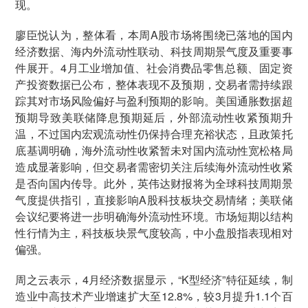
现。
廖臣悦认为，整体看，本周A股市场将围绕已落地的国内
经济数据、海内外流动性联动、科技周期景气度及重要事
件展开。4月工业增加值、社会消费品零售总额、固定资
产投资数据已公布，整体表现不及预期，交易者需持续跟
踪其对市场风险偏好与盈利预期的影响。美国通胀数据超
预期导致美联储降息预期延后，外部流动性收紧预期升
温，不过国内宏观流动性仍保持合理充裕状态，且政策托
底基调明确，海外流动性收紧暂未对国内流动性宽松格局
造成显著影响，但交易者需密切关注后续海外流动性收紧
是否向国内传导。此外，英伟达财报将为全球科技周期景
气度提供指引，直接影响A股科技板块交易情绪；美联储
会议纪要将进一步明确海外流动性环境。市场短期以结构
性行情为主，科技板块景气度较高，中小盘股指表现相对
偏强。
周之云表示，4月经济数据显示，“K型经济”特征延续，制
造业中高技术产业增速扩大至12.8%，较3月提升1.1个百