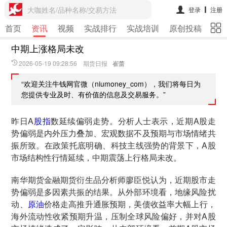
大咖姓名/品种名称/交易方法
登录
注册
首页
资讯
视频
实战排行
实战培训
原创投稿
期
中期上涨格局未改
2026-05-19 09:28:56 期货日报
崔蕾
“欢迎关注牛钱网官微（niumoney_com），我们将每日为
您提供专业及时、有价值的信息及交易服务。”
昨日A
股指
数延续偏弱走势。分析人士表示，近期A股走
势偏弱是内外压力叠加、宏观数据不及预期与市场情绪共
振所致。在政策托底明确、科技主线强势的背景下，A股
市场结构性行情延续，中期震荡上行格局未改。
南华期货金融期货衍生品分析师廖臣悦认为，近期股市走
势偏弱是多因素共振的结果。从外部环境看，地缘风险扰
动、
原油
价格走高推升通胀预期，美债收益率大幅上行，
海外流动性收紧预期升温，压制全球风险偏好，并对A股