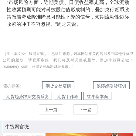
“市场风险方面，近期美债、日债收益率走高，全球流动
性收紧预期可能对科技股估值形成制约，叠加央行货币政
策报告释放降准降息可能性下降的信号，短期流动性边际
收紧的冲击不容忽视。”周之云说。
（注：本文经牛钱网采编，并已标注来源，若本网站相关内容涉及到其他媒体或
公司的版权，请联系客服，我们将及时调整或删除。添加牛钱网公微：
niumoney_com，获得更多精彩财经资讯。）
随机标签:
期货交易培训
侯婷婷期货培训
期货趋势跟踪交易系统
期货丁伟峰
红枣基本面
上一篇
下一篇
牛钱网官微