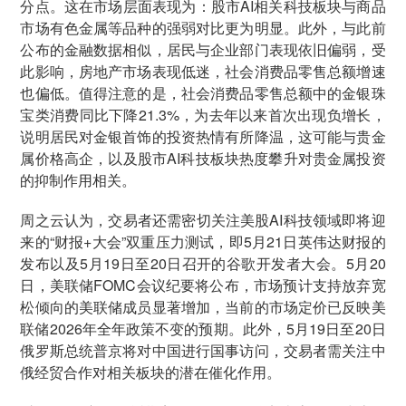
分点。这在市场层面表现为：股市AI相关科技板块与商品
市场有色金属等品种的强弱对比更为明显。此外，与此前
公布的金融数据相似，居民与企业部门表现依旧偏弱，受
此影响，房地产市场表现低迷，社会消费品零售总额增速
也偏低。值得注意的是，社会消费品零售总额中的金银珠
宝类消费同比下降21.3%，为去年以来首次出现负增长，
说明居民对金银首饰的投资热情有所降温，这可能与贵金
属价格高企，以及股市AI科技板块热度攀升对贵金属投资
的抑制作用相关。
周之云认为，交易者还需密切关注美股AI科技领域即将迎
来的“财报+大会”双重压力测试，即5月21日英伟达财报的
发布以及5月19日至20日召开的谷歌开发者大会。5月20
日，美联储FOMC会议纪要将公布，市场预计支持放弃宽
松倾向的美联储成员显著增加，当前的市场定价已反映美
联储2026年全年政策不变的预期。此外，5月19日至20日
俄罗斯总统普京将对中国进行国事访问，交易者需关注中
俄经贸合作对相关板块的潜在催化作用。