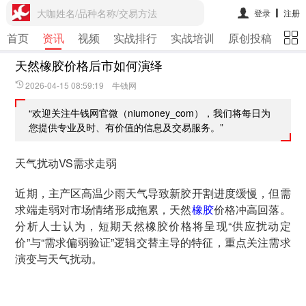
大咖姓名/品种名称/交易方法
登录
注册
首页
资讯
视频
实战排行
实战培训
原创投稿
期
天然橡胶价格后市如何演绎
2026-04-15 08:59:19 牛钱网
“欢迎关注牛钱网官微（niumoney_com），我们将每日为
您提供专业及时、有价值的信息及交易服务。”
天气扰动VS需求走弱
近期，主产区高温少雨天气导致新胶开割进度缓慢，但需
求端走弱对市场情绪形成拖累，天然
橡胶
价格冲高回落。
分析人士认为，短期天然橡胶价格将呈现“供应扰动定
价”与“需求偏弱验证”逻辑交替主导的特征，重点关注需求
演变与天气扰动。