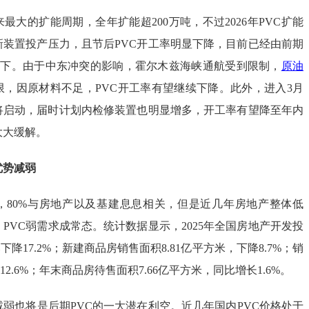
年来最大的扩能周期，全年扩能超200万吨，不过2026年PVC扩能
新装置投产压力，且节后PVC开工率明显下降，目前已经由前期
%以下。由于中东冲突的影响，霍尔木兹海峡通航受到限制，
原油
限，因原材料不足，PVC开工率有望继续下降。此外，进入3月
即将启动，届时计划内检修装置也明显增多，开工率有望降至年内
大大缓解。
优势减弱
中，80%与房地产以及基建息息相关，但是近几年房地产整体低
PVC弱需求成常态。统计数据显示，2025年全国房地产开发投
下降17.2%；新建商品房销售面积8.81亿平方米，下降8.7%；销
12.6%；年末商品房待售面积7.66亿平方米，同比增长1.6%。
弱也将是后期PVC的一大潜在利空。近几年国内PVC价格处于