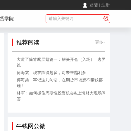
登陆
|
注册
货学院
推荐阅读
更多»
大道至简雏鹰展翅篇一：解决开仓（入场）--边界
线
傅海棠：现在跌得越多，对未来越利多
傅海棠：牢记这几句话，在期货市场想不赚钱都
难！
林军：如何抓住周期性投资机会&上海财大现场问
答
牛钱网公微