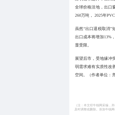
全球价格洼地，出口窗
260万吨， 2025年
虽然“出口退税取消”
出口成本将增加13%
显受限。
展望后市，受地缘冲突
弱需求难有实质性改
空间。（作者单位：
（注：本文经牛钱网采编，并
及时调整或删除。添加牛钱网公微