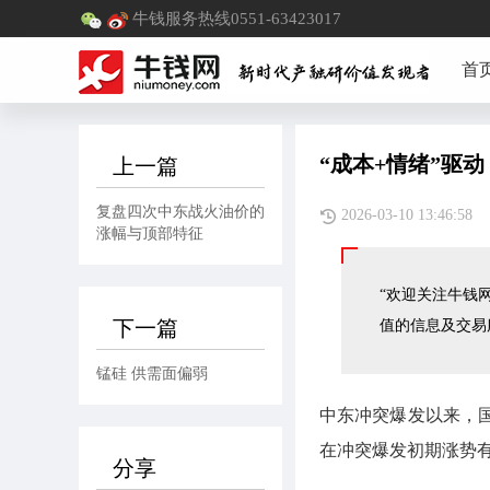
牛钱服务热线0551-63423017
首
“成本+情绪”驱动
上一篇
复盘四次中东战火油价的
2026-03-10 13:4
涨幅与顶部特征
“欢迎关注牛钱网
下一篇
值的信息及交易
锰硅 供需面偏弱
中东冲突爆发以来，
在冲突爆发初期涨势
分享