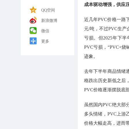
成本驱动增强，供应
QQ空间
近几年PVC价格一路
新浪微博
元/吨，不过PVC生
微信
亏损。但2025年
更多
PVC亏损，“PVC
迹象。
去年下半年商品情绪
格跌出历史新低之后
PVC价格逐渐摆脱底
虽然国内PVC绝大部
多头情绪，PVC上游
价格大幅走高，进而带