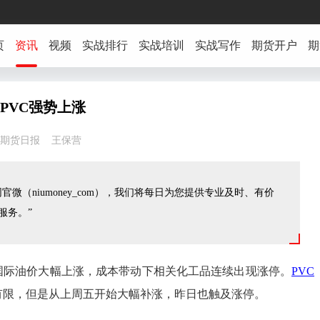
页
资讯
视频
实战排行
实战培训
实战写作
期货开户
期
 PVC强势上涨
6:58 期货日报 王保营
官微（niumoney_com），我们将每日为您提供专业及时、有价
服务。”
国际油价大幅上涨，成本带动下相关化工品连续出现涨停。
PVC
有限，但是从上周五开始大幅补涨，昨日也触及涨停。