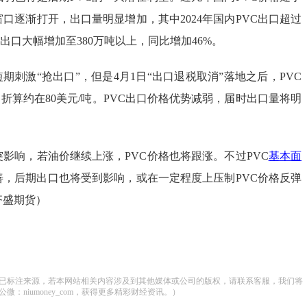
口逐渐打开，出口量明显增加，其中2024年国内PVC出口超过
PVC出口大幅增加至380万吨以上，同比增加46%。
短期刺激“抢出口”，但是4月1日“出口退税取消”落地之后，PVC
，折算约在80美元/吨。PVC出口价格优势减弱，届时出口量将明
影响，若油价继续上涨，PVC价格也将跟涨。不过PVC
基本面
善，后期出口也将受到影响，或在一定程度上压制PVC价格反弹
齐盛期货）
已标注来源，若本网站相关内容涉及到其他媒体或公司的版权，请联系客服，我们将
：niumoney_com，获得更多精彩财经资讯。）