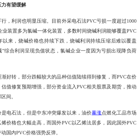
压力有望缓解
下行，利润也明显压缩。目前外采电石法PVC亏损一度超过1000
产企业装置多为氯碱一体化装置，多数时间烧碱利润能够覆盖PVC
下半年以来，烧碱价格也持续下跌，烧碱利润持续压缩后难以覆盖
+烧碱”综合利润呈现负值状态，氯碱企业一度因为亏损出现降负荷
逐渐好转，部分跌幅较大的品种估值陆续得到修复，而PVC在价
，估值修复预期增强，部分资金流入PVC相关股票及期货，推动
部区间。
分是电石法，但是中东冲突爆发以来，油价
暴涨
点燃化工品市场
乙烯价格也大幅走高，而国外PVC以乙烯法居多，因此国外PVC
动国内PVC价格强势反弹。