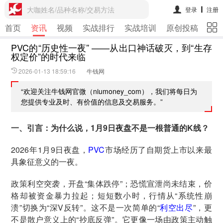
大咖姓名/品种名称/交易方法
登录
注册
首页
资讯
视频
实战排行
实战培训
原创投稿
期
PVC的“历史性一夜” ——从出口神话破灭，到“生存
权定价”的时代来临
2026-01-13 18:59:16
牛钱网
“欢迎关注牛钱网官微（niumoney_com），我们将每日为
您提供专业及时、有价值的信息及交易服务。”
一、引言：为什么说，1月9日夜盘不是一根普通的K线？
2026年1月9日夜盘，
PVC
市场经历了自期货上市以来最
具象征意义的一夜。
政策利空突袭，开盘“集体跌停”；恐慌宣泄尚未结束，价
格却被资金暴力拉起；短短数小时，行情从“系统性崩
溃”切换为“深V反转”。这不是一次简单的“
利空出尽
”，更
不是散户意义上的“抄底反弹”。它更像一场由政策主动触