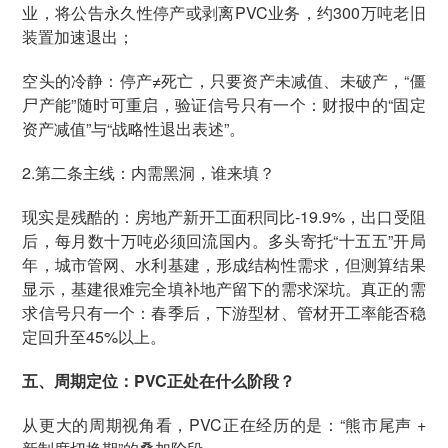
业，将公告永久性停产或剥离PVC业务，约300万吨老旧
装置加速退出；
空头的冷静：停产≠死亡，只要资产未减值、未破产，“僵
尸产能”随时可重启，验证信号只有一个：财报中的“固定
资产减值”与“战略性退出表述”。
2.第二条主线：内需黑洞，谁来填？
现实是残酷的：房地产新开工面积同比-19.9%，出口受阻
后，每月数十万吨必须回流国内。多头寄托“十五五”开局
年，城市管网、水利基建，形成结构性需求，但测算结果
显示，基建很难完全填补地产留下的需求深坑。真正的需
求信号只有一个：春季后，下游型材、管材开工率能否稳
定回升至45%以上。
五、周期定位：PVC正处在什么阶段？
从更大的周期视角看，PVC正在经历的是：“熊市尾声 +