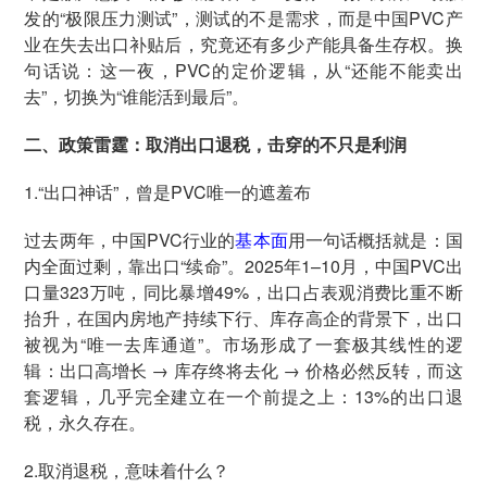
发的“极限压力测试”，测试的不是需求，而是中国PVC产
业在失去出口补贴后，究竟还有多少产能具备生存权。换
句话说：这一夜，PVC的定价逻辑，从“还能不能卖出
去”，切换为“谁能活到最后”。
二、政策雷霆：取消出口退税，击穿的不只是利润
1.“出口神话”，曾是PVC唯一的遮羞布
过去两年，中国PVC行业的
基本面
用一句话概括就是：国
内全面过剩，靠出口“续命”。2025年1–10月，中国PVC出
口量323万吨，同比暴增49%，出口占表观消费比重不断
抬升，在国内房地产持续下行、库存高企的背景下，出口
被视为“唯一去库通道”。市场形成了一套极其线性的逻
辑：出口高增长 → 库存终将去化 → 价格必然反转，而这
套逻辑，几乎完全建立在一个前提之上：13%的出口退
税，永久存在。
2.取消退税，意味着什么？