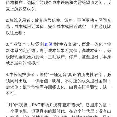
价格将在：边际产能现金成本铁底和内需绝望顶之间，反
复上演多空双杀。
2.短线交易者：放弃趋势信仰。策略：事件驱动 + 区间交
易，成本线附近试多，完全成本线附近试空，止损必须比
以往更狠；
3.产业资本：从“盈利
套保
”到“生存套保”，西北一体化企业
新体系的定价锚，高于成本即果断卖保；高成本企业，做
极限现金流压力测试，主动减产、停产，甚至退出，本身
就是最好的“多头”;
4.中长期投资者：等待“一锤定音”真正的历史性底部，必
须同时出现——供给侧：明确、不可逆的永久退出案例；
需求侧：逆季节性库存顺畅去化，由真实订单驱动，缺一
不可。
1月9日夜盘，PVC市场并没有迎来“春天”。它迎来的是：
一个更冷酷、但更真实的新时代。在这个时代里：没有出