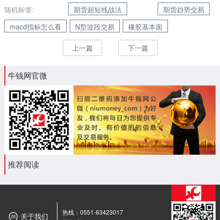
随机标签:
期货超短线战法
期货趋势交易
macd指标怎么看
N型波段交易
橡胶基本面
上一篇
下一篇
牛钱网官微
推荐阅读
热线：0551-63423017
关于我们