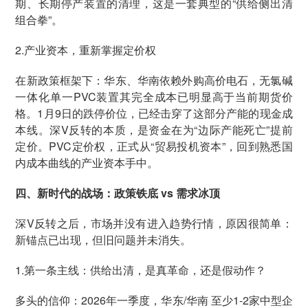
期、长期停产装置的清理，这是一套典型的“供给侧出清
组合拳”。
2.产业资本，重新掌握定价权
在新政策框架下：华东、华南依赖外购高价电石，无氯碱
一体化单一PVC装置其完全成本已明显高于当前期货价
格。1月9日的跌停价位，已经击穿了这部分产能的现金成
本线。深V反转的本质，是资金在为“边际产能死亡”提前
定价。PVC定价权，正式从“贸易投机资本”，回到熟悉国
内成本曲线的产业资本手中。
四、新时代的战场：政策铁底 vs 需求冰顶
深V反转之后，市场并没有进入趋势行情，原因很简单：
新锚点已出现，但旧问题并未消失。
1.第一条主线：供给出清，是真革命，还是假动作？
多头的信仰：2026年一季度，华东/华南 至少1-2家中型企