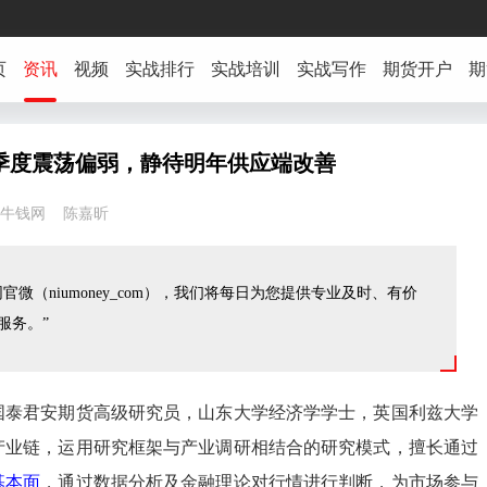
页
资讯
视频
实战排行
实战培训
实战写作
期货开户
期
四季度震荡偏弱，静待明年供应端改善
0:06 牛钱网 陈嘉昕
官微（niumoney_com），我们将每日为您提供专业及时、有价
服务。”
国泰君安期货高级研究员，山东大学经济学学士，英国利兹大学
产业链，运用研究框架与产业调研相结合的研究模式，擅长通过
基本面
，通过数据分析及金融理论对行情进行判断，为市场参与