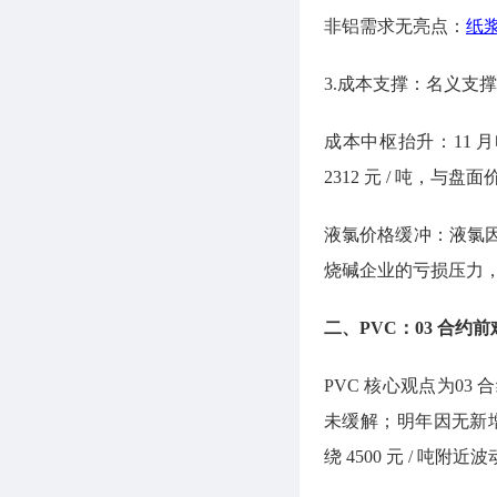
非铝需求无亮点：
纸
3.成本支撑：名义支
成本中枢抬升：11 月
2312 元 / 吨，与
液氯价格缓冲：液氯
烧碱企业的亏损压力
二、PVC：03 合
PVC 核心观点为0
未缓解；明年因无新增
绕 4500 元 / 吨附近