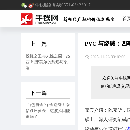
牛钱服务热线0551-63423017
首
PVC 与烧碱：
上一篇
投机之王与人性之囚：杰
2025-11-26 09:1
西·利弗莫尔的辉煌与陨
落
“欢迎关注牛钱网
值的信息及交易
下一篇
“白色黄金”铂金逆袭！涨
嘉宾介绍：陈嘉昕，
幅碾压黄金，这波风口能
追吗？
硕士。深入研究氯碱
驱动与估值探讨行业