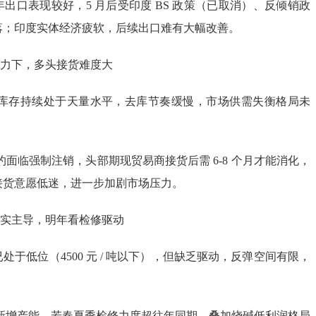
出口表现较好，5 月后受印度 BS 政策（已取消）、反倾销政
落；印度实体经济疲软，后续出口难有大幅改善。
压力下，多头接货难度大
C 库存持续处于天量水平，去库节奏缓慢，市场供需失衡格局未
合约面临强制注销，头部期现贸易商接货后需 6-8 个月才能消化，
接货意愿低迷，进一步加剧市场压力。
现实主导，明年看检修驱动
处于低位（4500 元 / 吨以下），但缺乏驱动，反弹空间有限，
年无新增产能，若春夏季检修力度超往年同期，叠加烧碱低利润格局