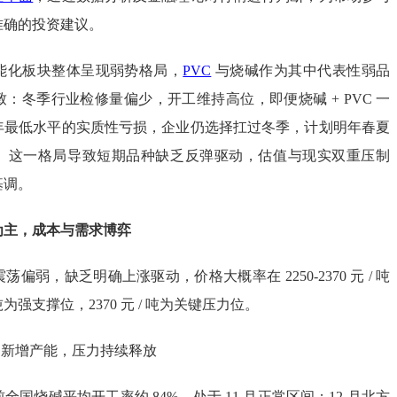
准确的投资建议。
能化板块整体呈现弱势格局，
PVC
与烧碱作为其中代表性弱品
：冬季行业检修量偏少，开工维持高位，即便烧碱 + PVC 一
年最低水平的实质性亏损，企业仍选择扛过冬季，计划明年春夏
。这一格局导致短期品种缺乏反弹驱动，估值与现实双重压制
基调。
为主，成本与需求博弈
偏弱，缺乏明确上涨驱动，价格大概率在 2250-2370 元 / 吨
 吨为强支撑位，2370 元 / 吨为关键压力位。
+ 新增产能，压力持续释放
国烧碱平均开工率约 84%，处于 11 月正常区间；12 月北方