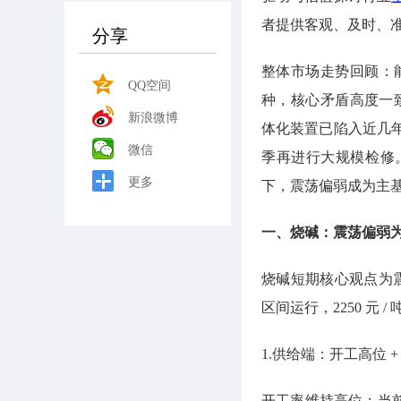
者提供客观、及时、
分享
整体市场走势回顾：
QQ空间
种，核心矛盾高度一致
新浪微博
体化装置已陷入近几
微信
季再进行大规模检修
更多
下，震荡偏弱成为主
一、烧碱：震荡偏弱
烧碱短期核心观点为震荡
区间运行，2250 元 /
1.供给端：开工高位 
开工率维持高位：当前全