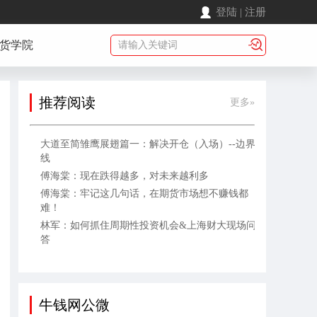
登陆
|
注册
货学院
推荐阅读
更多»
大道至简雏鹰展翅篇一：解决开仓（入场）--边界
线
傅海棠：现在跌得越多，对未来越利多
傅海棠：牢记这几句话，在期货市场想不赚钱都
难！
林军：如何抓住周期性投资机会&上海财大现场问
答
牛钱网公微