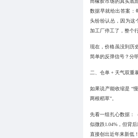
而橡胶市场的真实底
数据早就给出答案：每当
头纷纷认怂，因为这个
加工厂停工了，整个
现在，价格虽没到历
简单的反弹信号？分明
二、仓单 + 天气双
如果说产能收缩是 “
两根稻草”。
先看一组扎心数据：（截止1
似微跌1.04%，但背
直接创出近年来新低