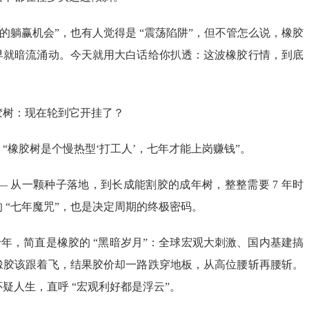
遇的躺赢机会”，也有人觉得是 “震荡陷阱”，但不管怎么说，橡胶
早就暗流涌动。今天就用大白话给你扒透：这波橡胶行情，到底
胶树：现在轮到它开挂了？
“橡胶树是个慢热型‘打工人’，七年才能上岗赚钱”。
— 从一颗种子落地，到长成能割胶的成年树，整整需要 7 年时
 “七年魔咒”，也是决定周期的终极密码。
0 年那十年，简直是橡胶的 “黑暗岁月”：全球宏观大刺激、国内基建搞
橡胶该跟着飞，结果胶价却一路跌穿地板，从高位腰斩再腰斩。
疑人生，直呼 “宏观利好都是浮云”。