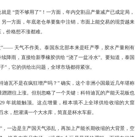
就是 “货不够用了”！一方面，年内交割品产量减产已成定局，
；另一方面，年底老仓单要集中注销，市面上能交易的现货越来
压，价格想不涨都难。
攻”—— 天气不作美。泰国东北部本来是旺产季，胶水产量刚有
续降雨，直接给新季橡胶供给 “浇了一盆冷水”。要知道，泰国
把子”，它的供给出问题，全球市场都得紧张。
特迪瓦不是在疯狂增产吗？” 确实，这个非洲小国最近几年堪称
产量蹭蹭往上涨。但别忽略了一个关键：科特迪瓦的产能天花板也
计 2029 年就能触顶。这点增量，根本填不上全球供给收缩的大窟
子舀水，想灌满一个大水库，简直是杯水车薪。
急”，一边是主产国天气添乱，再加上产能长期收缩的大背景，空