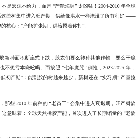
是宏观不给力，而是 “产能海啸” 太凶猛！2004-2010 年全球
后这些树集中进入旺产期，供给像洪水一样淹没了所有利好 ——
的核心：“产能扩张期，供给摁着你打”。
！
全球橡胶新种面积断崖式下跌，胶农们要么转种其他作物，要么干脆
不想亏本赚吆喝。而按照 “七年魔咒” 倒推，2023-2025 年，
“低初产期”：能割胶的树越来越少，新树还在 “实习期” 产量拉
年，那些 2010 年前种的 “老员工” 会集中进入衰退期，旺产树龄
。这意味着：全球天然橡胶产能，首次进入了长期缩量的 “老龄