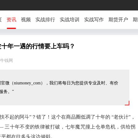
页
资讯
视频
实战排行
实战培训
实战写作
期货开户
期
波十年一遇的行情要上车吗？
:47 牛钱网
官微（niumoney_com），我们将每日为您提供专业及时、有价
服务。”
“扶不起的阿斗”？错了！这个在商品圈低调了十年的 “老伙计”，
—— 三十年不变的铁律被打破，七年魔咒撞上仓单危机，供给拐
天平都在往多头这边倾斜。