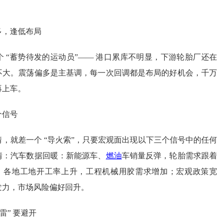
多，逢低布局
 “蓄势待发的运动员”—— 港口累库不明显，下游轮胎厂还在
不大。震荡偏多是主基调，每一次回调都是布局的好机会，千万
再上车。
个信号
，就差一个 “导火索”，只要宏观面出现以下三个信号中的任何
情：汽车数据回暖：新能源车、
燃油
车销量反弹，轮胎需求跟着
发力：各地工地开工率上升，工程机械用胶需求增加；宏观政策宽
发力，市场风险偏好回升。
“雷” 要避开