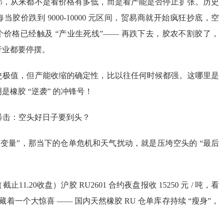
部，从来都不是看价格有多低，而是看产能是否停止扩张。历史
胶价跌到 9000-10000 元区间，贸易商就开始疯狂抄底，空
价格已经触及 “产业生死线”—— 再跌下去，胶农不割胶了，
行业都要停摆。
史极值，但产能收缩的确定性，比以往任何时候都强。这哪里是
是橡胶 “逆袭” 的冲锋号！
重暴击：空头好日子要到头？
慢变量”，那当下的仓单危机和天气扰动，就是压垮空头的 “最后
1.20收盘）沪胶 RU2601 合约夜盘报收 15250 元 / 吨，看
后藏着一个大惊喜 —— 国内天然橡胶 RU 仓单库存持续 “瘦身”，
！