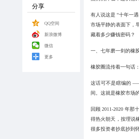
分享
有人说这是 “十年一
QQ空间
市场平静的表面下，
藏着多少赚钱密码？
新浪微博
微信
一、七年磨一剑的橡
更多
橡胶圈流传着一句话：
这话可不是瞎编的 —
间。这就是橡胶市场的
回顾 2011-202
得热火朝天，按理说
很多投资者抄底抄到怀