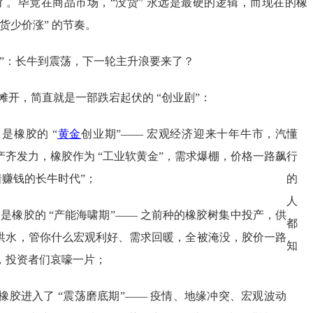
了。毕竟在商品市场，“没货” 永远是最硬的逻辑，而现在的橡
货少价涨” 的节奏。
世”：长牛到震荡，下一轮主升浪要来了？
情摊开，简直就是一部跌宕起伏的 “创业剧”：
年，是橡胶的 “
黄金
创业期”—— 宏观经济迎来十年牛市，汽
懂
产齐发力，橡胶作为 “工业软黄金”，需求爆棚，价格一路飙
行
着赚钱的长牛时代”；
的
人
0 年，是橡胶的 “产能海啸期”—— 之前种的橡胶树集中投产，供
都
洪水，管你什么宏观利好、需求回暖，全被淹没，胶价一路
知
，投资者们哀嚎一片；
今，橡胶进入了 “震荡磨底期”—— 疫情、地缘冲突、宏观波动