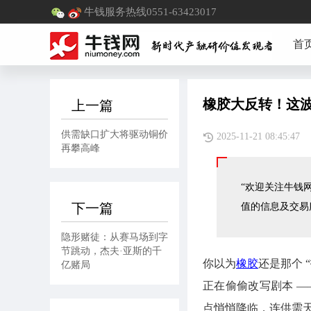
牛钱服务热线0551-63423017
首
橡胶大反转！这
上一篇
供需缺口扩大将驱动铜价
2025-11-21 08:45
再攀高峰
“欢迎关注牛钱网
下一篇
值的信息及交易
隐形赌徒：从赛马场到字
节跳动，杰夫·亚斯的千
你以为
橡胶
还是那个 
亿赌局
正在偷偷改写剧本 
点悄悄降临，连供需