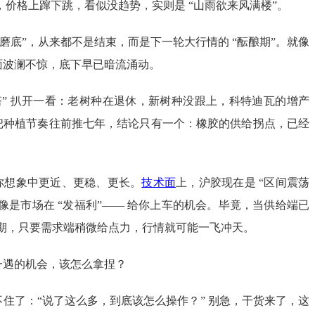
，价格上蹿下跳，看似没趋势，实则是 “山雨欲来风满楼”。
荡磨底”，从来都不是结束，而是下一轮大行情的 “酝酿期”。就像
面波澜不惊，底下早已暗流涌动。
塔” 扒开一看：老树种在退休，新树种没跟上，科特迪瓦的增产
把种植节奏往前推七年，结论只有一个：橡胶的供给拐点，已经
你想象中更近、更稳、更长。
技术面
上，沪胶现在是 “区间震荡
像是市场在 “发福利”—— 给你上车的机会。毕竟，当供给端已
的预期，只要需求端稍微给点力，行情就可能一飞冲天。
一遇的机会，该怎么拿捏？
住了：“说了这么多，到底该怎么操作？” 别急，干货来了，这