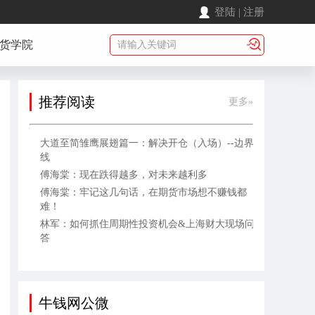
登陆
|
注册
货学院
推荐阅读
更多»
大道至简雏鹰展翅篇一：解决开仓（入场）--边界
线
傅海棠：现在跌得越多，对未来越利多
傅海棠：牢记这几句话，在期货市场想不赚钱都
难！
林军：如何抓住周期性投资机会&上海财大现场问
答
牛钱网公微