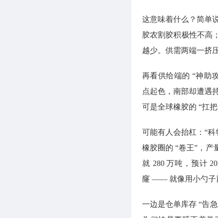
这意味着什么？简单说
胶农割胶积极性不高
越少。供需两端一挤
再看供给端的 “神助
点起色，南部却遭遇持
可是全球橡胶的 “扛
可能有人会抬杠：“科
橡胶圈的 “卷王”，
就 280 万吨，预
窿 —— 就像用小勺
一边是仓单库存 “告