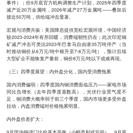
事件）；但9月底官方机构调整生产计划，2025年四季度
减产近20万金属吨，2026年减产27万金属吨——叠加后
接近50万吨，供给端冲击显著。
宏观与消费共振：美国降息提供宽松宏观环境，中国经济
较2023-2024年有所回暖，消费端韧性仍在；此次印尼铜
矿减产冲击可类比2023年巴拿马自由港35万吨停产（当
时推动铜价从6万元/吨中枢升至7-8万元/吨），预计后续
大型矿企不能恢复产量前，铜价8万元/吨以下或难再现。
（三）四季度展望：内外盘分化，国内受消费拖累
国内消费偏弱：四季度国内铜消费面临压力——家电市场
同比负增长（去年四季度基数高），光伏行业景气度不
足，铜消费大概率弱于前三个季度，国内市场更多受外盘
拉动，内盘消费端对价格拖累明显。
内外盘价差扩大：
9月国内铜进口比价基本平衡（小幅盈利或亏损），9月底