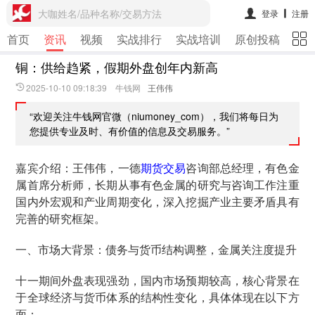
大咖姓名/品种名称/交易方法
登录
注册
首页
资讯
视频
实战排行
实战培训
原创投稿
期
铜：供给趋紧，假期外盘创年内新高
2025-10-10 09:18:39 牛钱网
王伟伟
“欢迎关注牛钱网官微（niumoney_com），我们将每日为
您提供专业及时、有价值的信息及交易服务。”
嘉宾介绍：王伟伟，一德
期货交易
咨询部总经理，有色金
属首席分析师，长期从事有色金属的研究与咨询工作注重
国内外宏观和产业周期变化，深入挖掘产业主要矛盾具有
完善的研究框架。
一、市场大背景：债务与货币结构调整，金属关注度提升
十一期间外盘表现强劲，国内市场预期较高，核心背景在
于全球经济与货币体系的结构性变化，具体体现在以下方
面：