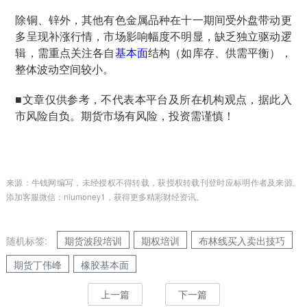
除铜、锌外，其他有色金属品种在十一期间受外盘带动更
多呈现补涨行情，市场影响幅度不明显，缺乏独立驱动逻
辑，需重点关注各自
基本面
结构（如库存、供需平衡），
整体波动空间较小。
■文章仅供参考，不代表本平台及所在机构观点，据此入
市风险自负。期货市场有风险，投资需谨慎！
来源：牛钱网编写，未经授权不得转载，获授权转载刊登时应标明作者及来源。
添加客服微信：niumoney1，获得更多精彩财经资讯。
随机标签:
期货波段培训
期权培训
布林线买入卖出技巧
期货丁伟峰
橡胶基本面
上一篇
下一篇