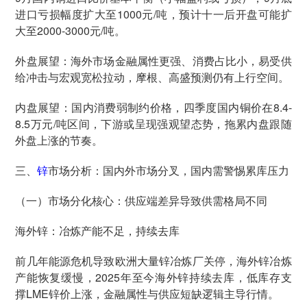
进口亏损幅度扩大至1000元/吨，预计十一后开盘可能扩
大至2000-3000元/吨。
外盘展望：海外市场金融属性更强、消费占比小，易受供
给冲击与宏观宽松拉动，摩根、高盛预测仍有上行空间。
内盘展望：国内消费弱制约价格，四季度国内铜价在8.4-
8.5万元/吨区间，下游或呈现强观望态势，拖累内盘跟随
外盘上涨的节奏。
三、
锌
市场分析：国内外市场分叉，国内需警惕累库压力
（一）市场分化核心：供应端差异导致供需格局不同
海外锌：冶炼产能不足，持续去库
前几年能源危机导致欧洲大量锌冶炼厂关停，海外锌冶炼
产能恢复缓慢，2025年至今海外锌持续去库，低库存支
撑LME锌价上涨，金融属性与供应短缺逻辑主导行情。