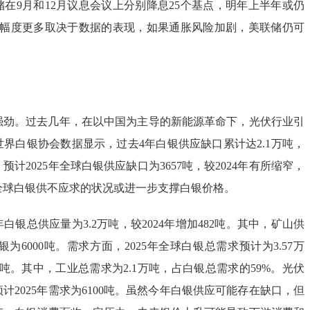
在9月和12月议息会议上分别降息25个基点，明年上半年或仍
息幅度更多取决于数据的表现，如果通胀风险加剧，美联储仍可
仍强劲。过去几年，在以中国为主导的新能源革命下，光伏行业引
界白银协会数据显示，过去4年白银供应缺口累计达2.1万吨，
计2025年全球白银供应缺口为3657吨，较2024年有所缩窄，
全球白银供不应求的状况或进一步支撑白银价格。
年白银总供应量为3.2万吨，较2024年增加482吨。其中，矿山供
银为6000吨。需求方面，2025年全球白银总需求预计为3.57万
91吨。其中，工业总需求为2.1万吨，占白银总需求的59%。光伏
计2025年需求为6100吨。虽然今年白银供应可能存在缺口，但