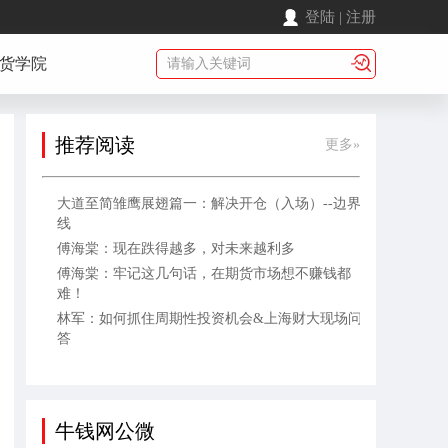
登陆
|
注册
货学院
推荐阅读
更多»
大道至简雏鹰展翅篇一：解决开仓（入场）--边界
线
傅海棠：现在跌得越多，对未来越利多
傅海棠：牢记这几句话，在期货市场想不赚钱都
难！
林军：如何抓住周期性投资机会&上海财大现场问
答
牛钱网公微