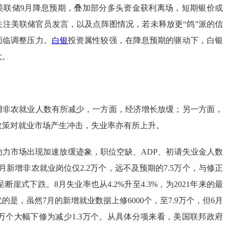
美联储9月降息预期，叠加部分多头资金获利离场，短期银价或
关注美联储官员发言，以及点阵图情况，若未释放更“鸽”派的信
面临调整压力。
白银
投资属性较强，在降息预期的驱动下，白银
大。
增非农就业人数有所减少，一方面，经济增长放缓；另一方面，
政策对就业市场产生冲击，失业率亦有所上升。
动力市场出现加速放缓迹象，职位空缺、ADP、初请失业金人数
月新增非农就业岗位仅2.2万个，远不及预期的7.5万个，与修正
呈断崖式下跌。8月失业率也从4.2%升至4.3%，为2021年来的最
的是，虽然7月的新增就业数据上修6000个，至7.9万个，但6月
7万个大幅下修为减少1.3万个。从具体分项来看，美国联邦政府