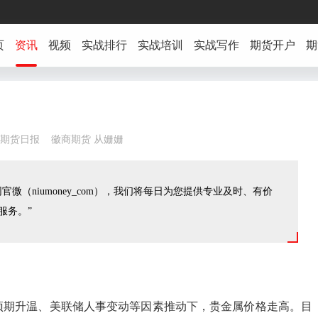
页
资讯
视频
实战排行
实战培训
实战写作
期货开户
期
16:54 期货日报 徽商期货 从姗姗
官微（niumoney_com），我们将每日为您提供专业及时、有价
服务。”
预期升温、美联储人事变动等因素推动下，贵金属价格走高。目