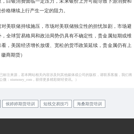
束，白银消费面临一定压力，未来银价上升可能导致下游消费和
银价格继续上行产生一定的阻力。
普对美联储持续施压，市场对美联储独立性的担忧加剧，市场避
外，全球贸易格局和政治局势仍具有不确定性，贵金属短期或维
来看，美国经济增长放缓、宽松的货币政策延续，贵金属仍有上
：徽商期货）
已标注来源，若本网站相关内容涉及到其他媒体或公司的版权，请联系客服，我们将
：niumoney_com，获得更多精彩财经资讯。）
侯婷婷期货培训
短线交易技巧
海桑期货培训