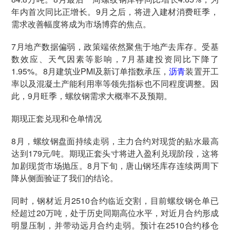
年内首次同比正增长。9月之后，将进入建材消费旺季，
需求改善幅度将成为市场博弈的焦点。
7月地产数据偏弱，政策端依然聚焦于地产去库存。受基
数效应、天气因素等影响，7月基建投资同比下降了
1.95%。8月建筑业PMI及新订单指数承压，
沥青
装置开工
率以及混凝土产能利用率等领先指标也不同程度调整。因
此，9月旺季，螺纹钢需求大概率不及预期。
期现正套兑现和仓单情况
8月，螺纹钢盘面持续走弱，主力合约对现货的贴水最高
达到179元/吨。期现正套头寸将进入盈利兑现阶段，这将
加剧现货市场抛压。8月下旬，唐山钢坯库存连续两周下
降从侧面验证了我们的结论。
同时，钢材近月2510合约临近交割，目前螺纹钢仓单已
经超过20万吨，处于历史同期高位水平，对近月合约形成
明显压制，并带动远月合约走弱。预计在2510合约移仓