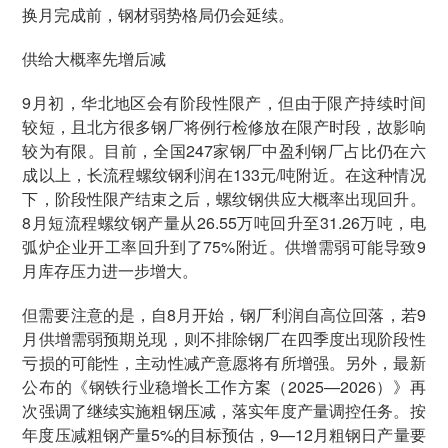
换月完成前，钢材弱势格局仍会延续。
供给大概率先增后减
9月初，华北地区会有阶段性限产，但由于限产持续时间
较短，且北方很多钢厂将例行检修放在限产时段，故影响
较为有限。目前，全国247家钢厂中盈利钢厂占比仍在六
成以上，长流程螺纹钢利润在133元/吨附近。在这种情况
下，阶段性限产结束之后，螺纹钢供应大概率出现回升。
8月短流程螺纹钢产量从26.55万吨回升至31.26万吨，电
弧炉企业开工率回升到了75%附近。供增需弱可能导致9
月库存压力进一步增大。
但需要注意的是，自8月开始，钢厂利润自高位回落，若9
月供增需弱预期兑现，则不排除钢厂在四季度出现阶段性
亏损的可能性，主动性减产意愿将有所增强。另外，最新
公布的《钢铁行业稳增长工作方案（2025—2026）》再
次强调了继续实施粗钢压减，落实年度产量调控任务。按
年度压减粗钢产量5%的目标预估，9—12月粗钢日产量要