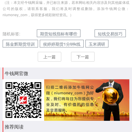
（注：本文经牛钱网采编，并已标注来源，若本网站相关内容涉及到其他媒体或
公司的版权，请联系客服，我们将及时调整或删除。添加牛钱网公微：
niumoney_com，获得更多精彩财经资讯。）
随机标签:
期货短线指标有哪些
短线交易技巧
陈金辉期货培训
侯婷婷期货1分钟k线
玉米调研
上一篇
下一篇
牛钱网官微
推荐阅读