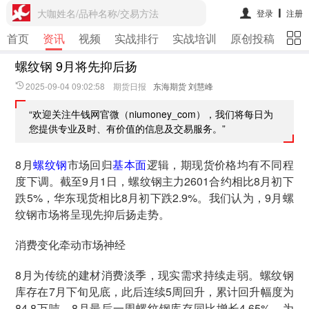
大咖姓名/品种名称/交易方法
登录
注册
首页
资讯
视频
实战排行
实战培训
原创投稿
期
螺纹钢 9月将先抑后扬
2025-09-04 09:02:58 期货日报
东海期货 刘慧峰
“欢迎关注牛钱网官微（niumoney_com），我们将每日为
您提供专业及时、有价值的信息及交易服务。”
8月
螺纹钢
市场回归
基本面
逻辑，期现货价格均有不同程
度下调。截至9月1日，螺纹钢主力2601合约相比8月初下
跌5%，华东现货相比8月初下跌2.9%。我们认为，9月螺
纹钢市场将呈现先抑后扬走势。
消费变化牵动市场神经
8月为传统的建材消费淡季，现实需求持续走弱。螺纹钢
库存在7月下旬见底，此后连续5周回升，累计回升幅度为
84.8万吨。8月最后一周螺纹钢库存同比增长4.65%，为