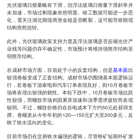
光伏玻璃日熔量略有下滑，但浮法玻璃日熔量下滑斜率并
未加速，市场过剩现象依然明显。竣工数据可能进一步恶
化，需关注湖北期现商资金链是否断裂，这可能导致期现
结构突然扭转。
此外，光伏玻璃政策支持力度及浮法玻璃是否反哺光伏产
业线等问题仍存不确定性，市场预计将维持强熊市结构至
弱熊市结构。
在成材市场方面，目前处于小的反套结构，但是
基本面
比
较强卷板变成了正套结构。成材市场仍围绕基本面逻辑运
行，若卷板下游家电和汽车订单表现良好，则10月卷板市
场将表现出较强的韧性。本轮下跌中，10月卷板市场抗跌
性较强，而螺纹市场则因累库加速和淡季需求疲软而表现
较弱。不过，螺纹价格仍在谷电成本下方约50元处获得支
撑。卷螺差从今年年初的120—150元扩大至200多元，反
映了铁水流向的变化。
目前市场仍在交易铁水偏强的逻辑，尽管铁矿短期外矿发