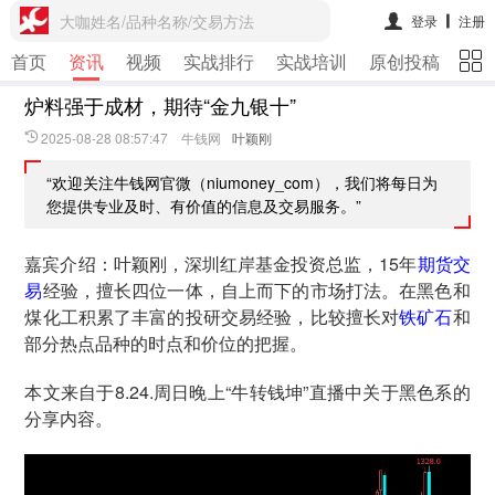
大咖姓名/品种名称/交易方法
登录
注册
首页
资讯
视频
实战排行
实战培训
原创投稿
期
炉料强于成材，期待“金九银十”
2025-08-28 08:57:47 牛钱网
叶颖刚
“欢迎关注牛钱网官微（niumoney_com），我们将每日为
您提供专业及时、有价值的信息及交易服务。”
嘉宾介绍：叶颖刚，深圳红岸基金投资总监，15年
期货交
易
经验，擅长四位一体，自上而下的市场打法。在黑色和
煤化工积累了丰富的投研交易经验，比较擅长对
铁矿石
和
部分热点品种的时点和价位的把握。
本文来自于8.24.周日晚上“牛转钱坤”直播中关于黑色系的
分享内容。