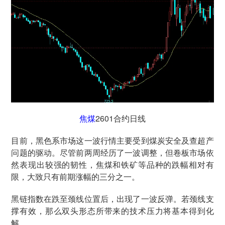
焦煤
2601合约日线
目前，黑色系市场这一波行情主要受到煤炭安全及查超产
问题的驱动。尽管前两周经历了一波调整，但卷板市场依
然表现出较强的韧性，焦煤和铁矿等品种的跌幅相对有
限，大致只有前期涨幅的三分之一。
黑链指数在跌至颈线位置后，出现了一波反弹。若颈线支
撑有效，那么双头形态所带来的技术压力将基本得到化
解。