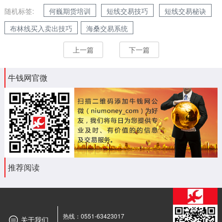
随机标签:
何巍期货培训
短线交易技巧
短线交易秘诀
布林线买入卖出技巧
海桑交易系统
上一篇
下一篇
牛钱网官微
推荐阅读
热线：0551-63423017
关于我们