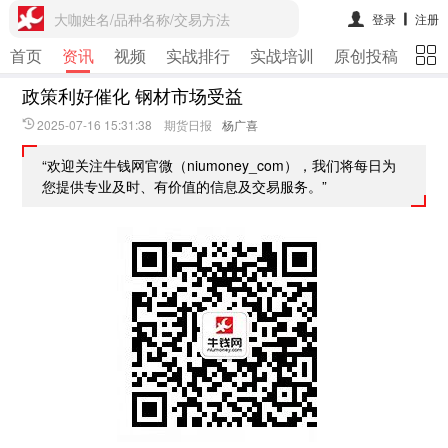
大咖姓名/品种名称/交易方法
登录
注册
首页
资讯
视频
实战排行
实战培训
原创投稿
期
政策利好催化 钢材市场受益
2025-07-16 15:31:38 期货日报
杨广喜
“欢迎关注牛钱网官微（niumoney_com），我们将每日为
您提供专业及时、有价值的信息及交易服务。”