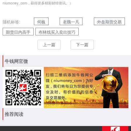
niumoney_com，获得更多精彩财经资讯。）
随机标签:
何巍
老魏一凡
外盘期货交易
期货日内高手
布林线买入卖出技巧
上一篇
下一篇
牛钱网官微
推荐阅读