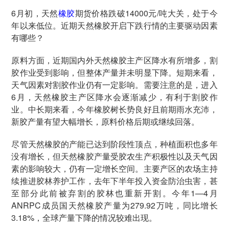
6月初，天然
橡胶
期货价格跌破14000元/吨大关，处于今
年以来低位。近期天然橡胶开启下跌行情的主要驱动因素
有哪些？
原料方面，近期国内外天然橡胶主产区降水有所增多，割
胶作业受到影响，但整体产量并未明显下降。短期来看，
天气因素对割胶作业仍有一定影响。需要注意的是，进入
6月，天然橡胶主产区降水会逐渐减少，有利于割胶作
业。中长期来看，今年橡胶树长势良好且前期雨水充沛，
新胶产量有望大幅增长，原料价格后期或继续回落。
尽管天然橡胶的产能已达到阶段性顶点，种植面积也多年
没有增长，但天然橡胶产量受胶农生产积极性以及天气因
素的影响较大，仍有一定增长空间。主要产区的农场主持
续推进胶林养护工作，去年下半年投入资金防治虫害，甚
至部分此前被弃割的胶林也重新开割。今年1—4月
ANRPC成员国天然橡胶产量为279.92万吨，同比增长
3.18%，全球产量下降的情况较难出现。