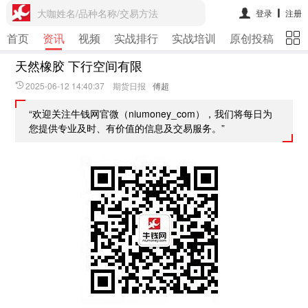
大咖姓名/品种名称/交易方法
登录
注册
首页
资讯
视频
实战排行
实战培训
原创投稿
期
天然橡胶 下行空间有限
2025-06-12 14:40:37 期货日报
傅超
“欢迎关注牛钱网官微（niumoney_com），我们将每日为
您提供专业及时、有价值的信息及交易服务。”