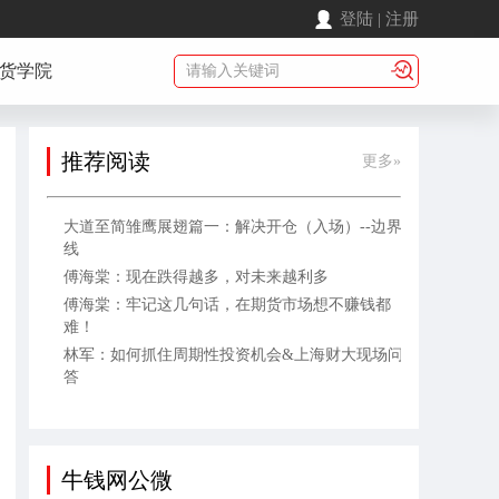
登陆
|
注册
货学院
推荐阅读
更多»
大道至简雏鹰展翅篇一：解决开仓（入场）--边界
线
傅海棠：现在跌得越多，对未来越利多
傅海棠：牢记这几句话，在期货市场想不赚钱都
难！
林军：如何抓住周期性投资机会&上海财大现场问
答
牛钱网公微