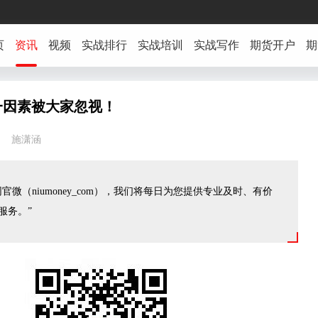
页
资讯
视频
实战排行
实战培训
实战写作
期货开户
期
一因素被大家忽视！
:23 施潇涵
官微（niumoney_com），我们将每日为您提供专业及时、有价
服务。”