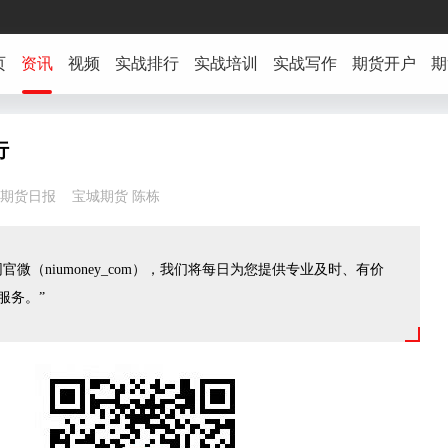
页
资讯
视频
实战排行
实战培训
实战写作
期货开户
期
行
22:43 期货日报 宝城期货 陈栋
官微（niumoney_com），我们将每日为您提供专业及时、有价
服务。”