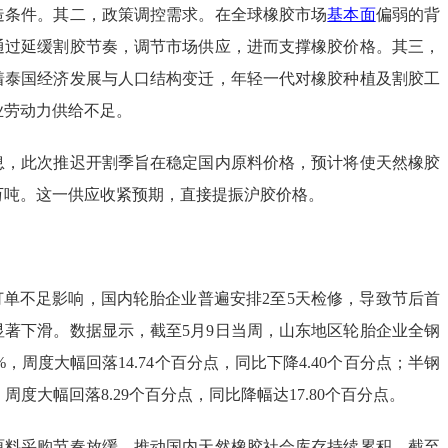
造条件。其二，政策调控需求。在全球橡胶市场
基本面
偏弱的背
通过延缓割胶节奏，调节市场供应，进而支撑橡胶价格。其三，
着泰国经济发展与人口结构变迁，年轻一代对橡胶种植及割胶工
业劳动力供给不足。
息，此次推迟开割季旨在稳定国内原料价格，预计将使天然橡胶
万吨。这一供应收紧预期，直接提振沪胶价格。
订单不足影响，国内轮胎企业普遍安排2至5天检修，导致节后首
显著下滑。数据显示，截至5月9日当周，山东地区轮胎企业全钢
0%，周度大幅回落14.74个百分点，同比下降4.40个百分点；半钢
%，周度大幅回落8.29个百分点，同比降幅达17.80个百分点。
原料采购节奏放缓，推动国内天然橡胶社会库存持续累积。截至