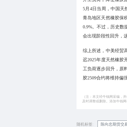
5月4日当周，中国天然
青岛地区天然橡胶保税
0.9%。不过，历史
会出现阶段性回升，
综上所述，中美经贸
迟2025年度天然橡
工负荷逐步回升，原
胶2509合约将维持
（注：本文经牛钱网采编，并
及时调整或删除。添加牛钱网公微
随机标签:
陈向忠期货交