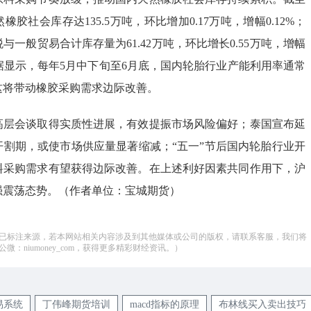
橡胶社会库存达135.5万吨，环比增加0.17万吨，增幅0.12%；
与一般贸易合计库存量为61.42万吨，环比增长0.55万吨，增幅
数据显示，每年5月中下旬至6月底，国内轮胎行业产能利用率通常
这将带动橡胶采购需求边际改善。
高层会谈取得实质性进展，有效提振市场风险偏好；泰国宣布延
胶开割期，或使市场供应量显著缩减；“五一”节后国内轮胎行业开
料采购需求有望获得边际改善。在上述利好因素共同作用下，沪
偏强震荡态势。（作者单位：宝城期货）
已标注来源，若本网站相关内容涉及到其他媒体或公司的版权，请联系客服，我们将
：niumoney_com，获得更多精彩财经资讯。）
易系统
丁伟峰期货培训
macd指标的原理
布林线买入卖出技巧