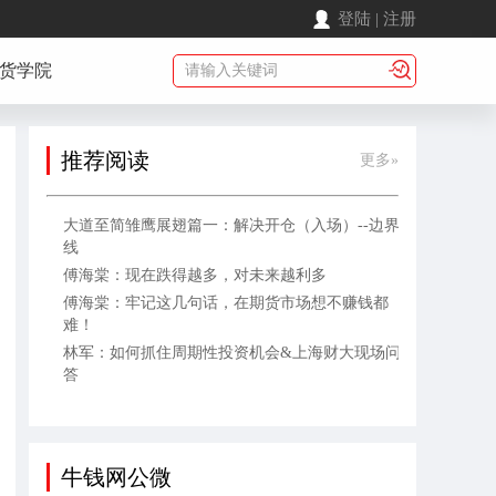
登陆
|
注册
货学院
推荐阅读
更多»
大道至简雏鹰展翅篇一：解决开仓（入场）--边界
线
傅海棠：现在跌得越多，对未来越利多
傅海棠：牢记这几句话，在期货市场想不赚钱都
难！
林军：如何抓住周期性投资机会&上海财大现场问
答
牛钱网公微