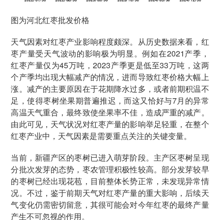
图为河北红枣批发价格
天气因素对红枣产业影响程度颇深。从历史数据来看，红
枣产量受天气波动的影响极为明显。例如在2021产季，
红枣产量仅为45万吨，2023产季更是低至33万吨，这两
个产季均出现大幅减产的情况，进而导致红枣价格大幅上
涨。减产的主要原因在于花期降水过多，或者前期积温不
足，使得枣树坐果期普遍推迟，而这又恰好与7月的异常
高温天气重合，最终致使坐果率不佳，造成严重的减产。
由此可见，天气状况对红枣产量的影响举足轻重，在整个
红枣产业中，天气因素是需要重点关注的关键变量。
当前，新疆产区的枣树已进入萌芽阶段。主产区枣树呈现
分批次发芽的态势，枣农管理积极性较高。部分发芽较早
的枣树已经出现花苞，目前整体长势正常，未发现异常情
况。不过，鉴于前期天气对红枣产量的重大影响，后续天
气变化仍需密切留意，其很可能会对今年红枣的最终产量
产生不可忽视的作用。