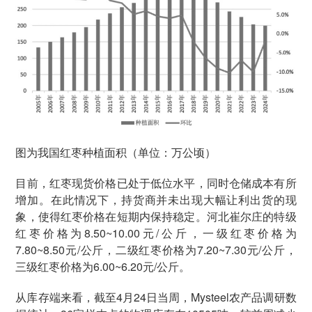
图为我国红枣种植面积（单位：万公顷）
目前，红枣现货价格已处于低位水平，同时仓储成本有所
增加。在此情况下，持货商并未出现大幅让利出货的现
象，使得红枣价格在短期内保持稳定。河北崔尔庄的特级
红枣价格为8.50~10.00元/公斤，一级红枣价格为
7.80~8.50元/公斤，二级红枣价格为7.20~7.30元/公斤，
三级红枣价格为6.00~6.20元/公斤。
从库存端来看，截至4月24日当周，Mysteel农产品调研数