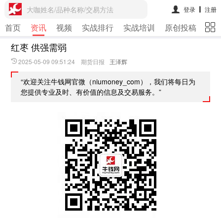
大咖姓名/品种名称/交易方法
登录
注册
首页
资讯
视频
实战排行
实战培训
原创投稿
期
红枣 供强需弱
2025-05-09 09:51:24 期货日报
王泽辉
“欢迎关注牛钱网官微（niumoney_com），我们将每日为
您提供专业及时、有价值的信息及交易服务。”