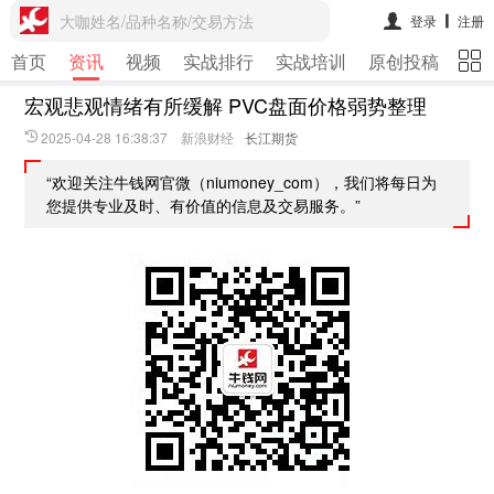
大咖姓名/品种名称/交易方法
登录
注册
首页
资讯
视频
实战排行
实战培训
原创投稿
期
宏观悲观情绪有所缓解 PVC盘面价格弱势整理
2025-04-28 16:38:37 新浪财经
长江期货
“欢迎关注牛钱网官微（niumoney_com），我们将每日为
您提供专业及时、有价值的信息及交易服务。”