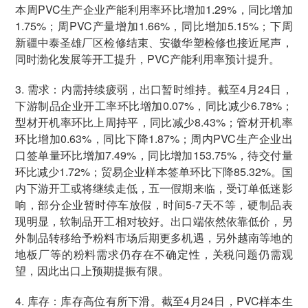
本周PVC生产企业产能利用率环比增加1.29%，同比增加
1.75%；周PVC产量增加1.66%，同比增加5.15%；下周
新疆中泰圣雄厂区检修结束、安徽华塑检修也接近尾声，
同时渤化发展等开工提升，PVC产能利用率预计提升。
3. 需求：内需持续疲弱，出口暂时维持。截至4月24日，
下游制品企业开工率环比增加0.07%，同比减少6.78%；
型材开机率环比上周持平，同比减少8.43%；管材开机率
环比增加0.63%，同比下降1.87%；周内PVC生产企业出
口签单量环比增加7.49%，同比增加153.75%，待交付量
环比减少1.72%；贸易企业样本签单环比下降85.32%。国
内下游开工或将继续走低，五一假期来临，受订单低迷影
响，部分企业暂时停车放假，时间5-7天不等，硬制品表
现明显，软制品开工相对较好。出口端依然依靠低价，另
外制品转移给予粉料市场后期更多机遇，另外越南等地的
地板厂等的粉料需求仍存在不确定性，关税问题仍需观
望，因此出口上预期提振有限。
4. 库存：库存高位有所下滑。截至4月24日，PVC样本生