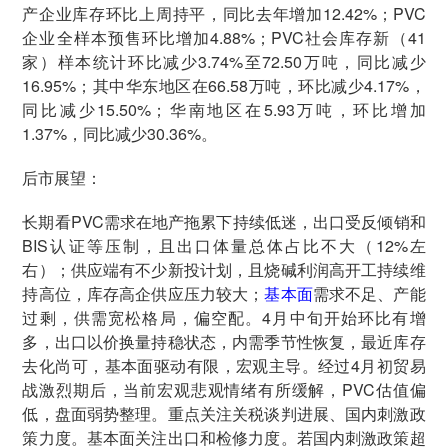
产企业库存环比上周持平，同比去年增加12.42%；PVC
企业全样本预售环比增加4.88%；PVC社会库存新（41
家）样本统计环比减少3.74%至72.50万吨，同比减少
16.95%；其中华东地区在66.58万吨，环比减少4.17%，
同比减少15.50%；华南地区在5.93万吨，环比增加
1.37%，同比减少30.36%。
后市展望：
长期看PVC需求在地产拖累下持续低迷，出口受反倾销和
BIS认证等压制，且出口体量总体占比不大（12%左
右）；供应端有不少新投计划，且烧碱利润高开工持续维
持高位，库存高企供应压力较大；
基本面
需求不足、产能
过剩，供需宽松格局，偏空配。4月中旬开始环比有增
多，出口以价换量持稳状态，内需季节性恢复，最近库存
去化尚可，基本面驱动有限，宏观主导。经过4月初贸易
战激烈期后，当前宏观悲观情绪有所缓解，PVC估值偏
低，盘面弱势整理。重点关注关税谈判进展、国内刺激政
策力度。基本面关注出口和检修力度。若国内刺激政策超