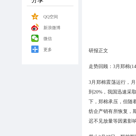
分享
QQ空间
新浪微博
微信
更多
研报正文
走势回顾：3月郑棉(14690
3月郑棉震荡运行，月
到20%，我国迅速采
下，郑棉承压，但随
纺企产销有所恢复，
迟不见放量等因素影