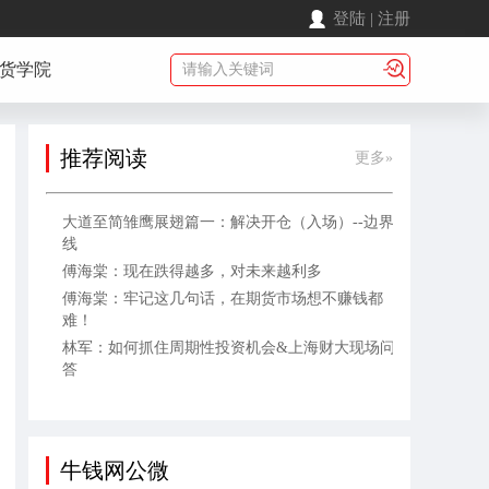
登陆
|
注册
货学院
推荐阅读
更多»
大道至简雏鹰展翅篇一：解决开仓（入场）--边界
线
傅海棠：现在跌得越多，对未来越利多
傅海棠：牢记这几句话，在期货市场想不赚钱都
难！
林军：如何抓住周期性投资机会&上海财大现场问
答
牛钱网公微