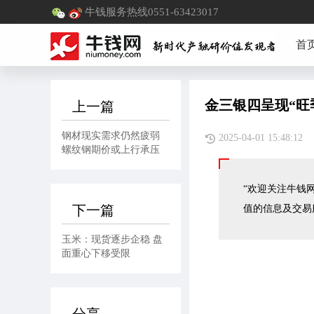
牛钱服务热线0551-63423017
首
金三银四呈现“旺
上一篇
钢材现实需求仍然疲弱
2025-04-01 15:
螺纹钢期价或上行承压
“欢迎关注牛钱网
下一篇
值的信息及交易
玉米：现货逐步企稳 盘
面重心下移受限