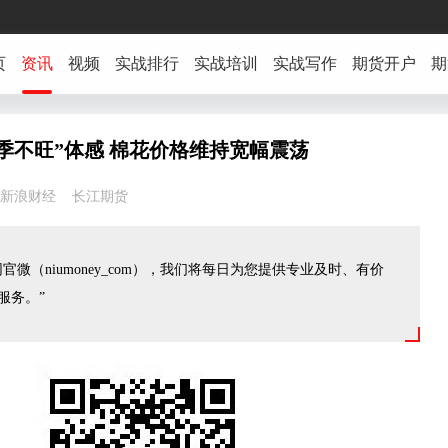
页
资讯
视频
实战排行
实战培训
实战写作
期货开户
期
季不旺”体感 棉花价格维持宽幅震荡
48:12 新浪财经 长江期货
官微（niumoney_com），我们将每日为您提供专业及时、有价
服务。”