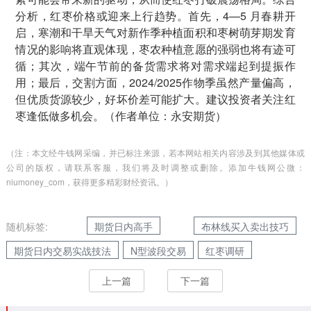
分析，红枣价格或迎来上行趋势。首先，4—5 月春耕开
启，寒潮和干旱天气对新作季种植面积和枣树萌芽期发育
情况的影响将直观体现，枣农种植意愿的强弱也将有迹可
循；其次，端午节前的备货需求将对需求端起到提振作
用；最后，交割方面，2024/2025作物季虽然产量偏高，
但优质货源较少，好坏价差可能扩大。建议投资者关注红
枣逢低做多机会。（作者单位：永安期货）
（注：本文经牛钱网采编，并已标注来源，若本网站相关内容涉及到其他媒体或
公司的版权，请联系客服，我们将及时调整或删除。添加牛钱网公微：
niumoney_com，获得更多精彩财经资讯。）
随机标签:
期货日内高手
布林线买入卖出技巧
期货日内交易实战技法
N型波段交易
红枣调研
上一篇
下一篇