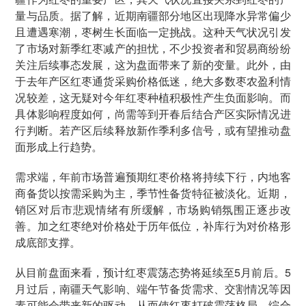
量与品质。据了解，近期南疆部分地区出现降水异常偏少
且遭遇寒潮，枣树生长面临一定挑战。这种天气状况引发
了市场对新季红枣减产的担忧，不少投资者和贸易商纷纷
关注后续事态发展，这为盘面带来了新的变量。此外，由
于去年产区红枣通货采购价格低迷，绝大多数枣农盈利情
况较差，这无疑对今年红枣种植积极性产生负面影响。而
具体影响程度如何，尚需等到开春后结合产区实际情况进
行判断。若产区后续释放新作季利多信号，或有望推动盘
面形成上行趋势。
需求端，年前市场普遍预期红枣价格将持续下行，内地客
商备货以按需采购为主，季节性备货特征被淡化。近期，
销区对后市悲观情绪有所缓解，市场购销氛围正逐步改
善。加之红枣绝对价格处于历年低位，补库行为对价格形
成底部支撑。
从目前盘面来看，预计红枣震荡态势将延续至5月前后。5
月过后，南疆天气影响、端午节备货需求、交割情况等因
素可能会带来新的驱动，从而使红枣打破震荡格局。综合