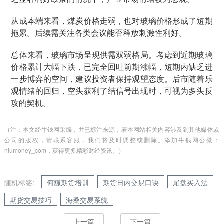
从成本端来看，煤炭价格走弱，也对玻璃价格形成了短期
拖累。后续需关注各类会议能否释放刺激性利好。
总体来看，玻璃市场呈现供需双弱格局。考虑到近期玻璃
价格累计大幅下跌，已完全回吐前期涨幅，短期内缺乏进
一步博弈的空间，建议投资者保持观望态度。后市随着乐
观情绪的回归，空头获利了结信号出现时，可视为多头反
攻的契机。
（注：本文经牛钱网采编，并已标注来源，若本网站相关内容涉及到其他媒体或
公司的版权，请联系客服，我们将及时调整或删除。添加牛钱网公微：
niumoney_com，获得更多精彩财经资讯。）
随机标签:
何巍期货培训
期货日内交易口诀
尾盘买入法
期货交易技巧
海桑交易系统
上一篇
下一篇