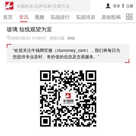
大咖姓名/品种名称/交易方法
登录
注册
首页
资讯
视频
实战排行
实战培训
原创投稿
期
玻璃 短线观望为宜
2025-02-21 10:39:47 期货日报
孙锐
“欢迎关注牛钱网官微（niumoney_com），我们将每日为
您提供专业及时、有价值的信息及交易服务。”