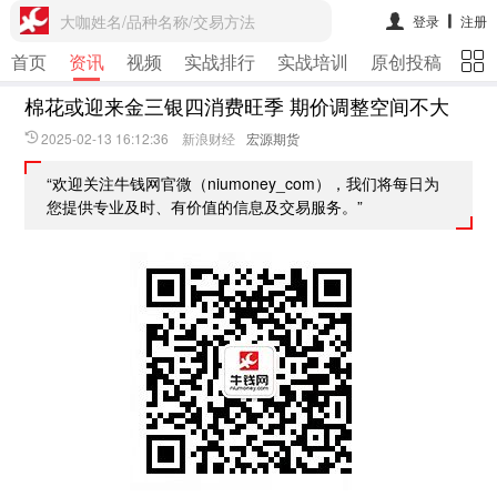
大咖姓名/品种名称/交易方法
登录
注册
首页
资讯
视频
实战排行
实战培训
原创投稿
期
棉花或迎来金三银四消费旺季 期价调整空间不大
2025-02-13 16:12:36 新浪财经
宏源期货
“欢迎关注牛钱网官微（niumoney_com），我们将每日为
您提供专业及时、有价值的信息及交易服务。”