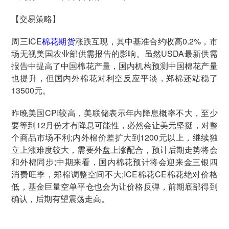
【交易策略】
周三ICE
棉花期货
涨跌互现，其中基准合约收高0.2%，市
场无视美国农业部供需报告的影响。虽然USDA最新供需
报告中提高了中国棉花产量，国内机构预测中国棉花产量
也提升，但国内外棉花对利空反应平淡，郑棉还站稳了
13500元。
昨晚美国CPI较高，美联储表示年内降息概率不大，至少
要等到12月份才有降息可能性，必然会让美元坚挺，对整
个商品市场不利;内外棉价差扩大到1200元以上，继续独
立上涨难度较大，需要外盘上涨配合，预计后期走势将会
和外棉同步;中期来看，国内棉花预计将会迎来金三银四
消费旺季，郑棉调整空间不大;ICE棉花CE棉花绝对价格
低，基金巨量空单平仓也会为让价格反弹，前期底部得到
确认，后期有望震荡走高。