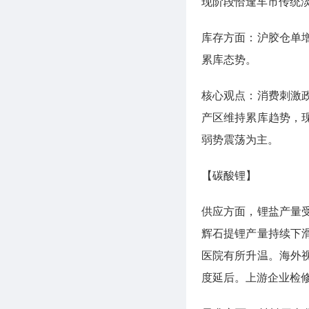
现阶段恰逢车市传统
库存方面：沪胶仓单
累库态势。
核心观点：消费刺激
产区维持累库趋势，
弱势震荡为主。
【碳酸锂】
供应方面，锂盐产量
辉石提锂产量持续下
医院有所升温。海外
度延后。上游企业检