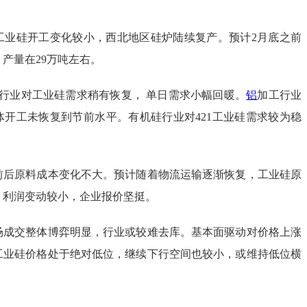
工业硅开工变化较小，西北地区硅炉陆续复产。预计2月底之前
，产量在29万吨左右。
硅行业对工业硅需求稍有恢复， 单日需求小幅回暖。
铝
加工行业
体开工未恢复到节前水平。有机硅行业对421工业硅需求较为稳
前后原料成本变化不大。预计随着物流运输逐渐恢复，工业硅原
。利润变动较小，企业报价坚挺。
场成交整体博弈明显，行业或较难去库。基本面驱动对价格上涨
工业硅价格处于绝对低位，继续下行空间也较小，或维持低位横