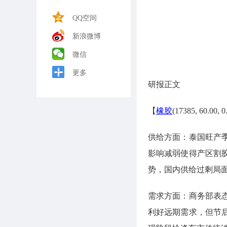
QQ空间
新浪微博
微信
更多
研报正文
【
橡胶
(17385, 60.00,
供给方面：泰国旺产
影响减弱使得产区割
势，国内供给过剩局
需求方面：商务部表
利好远期需求，但节