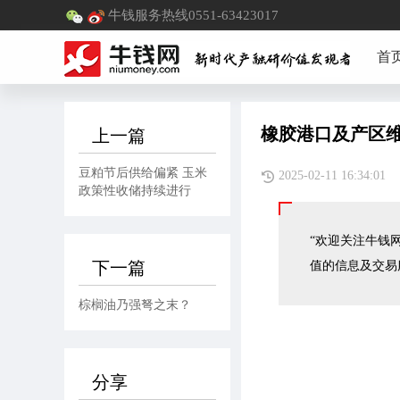
牛钱服务热线0551-63423017
首
橡胶港口及产区维
上一篇
豆粕节后供给偏紧 玉米
2025-02-11 16:
政策性收储持续进行
“欢迎关注牛钱网
下一篇
值的信息及交易
棕榈油乃强弩之末？
分享