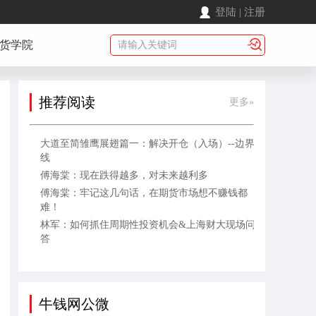
登陆
|
注册
货学院
推荐阅读
更多»
大道至简雏鹰展翅篇一：解决开仓（入场）--边界
线
傅海棠：现在跌得越多，对未来越利多
傅海棠：牢记这几句话，在期货市场想不赚钱都
难！
林军：如何抓住周期性投资机会&上海财大现场问
答
牛钱网公微