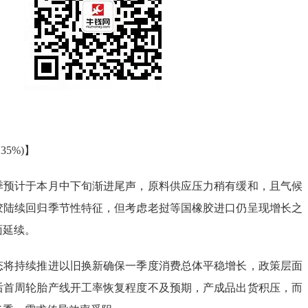
 0.35%)】
季预计于本月中下旬渐进尾声，原料供应压力稍有缓和，且气候
胶陆续回归季节性特征，但考虑老挝等国橡胶进口仍呈现增长之
面延续。
态将持续推进以旧换新确保一季度消费总体平稳增长，政策层面
后首周轮胎产线开工率恢复程度不及预期，产成品出货积压，而