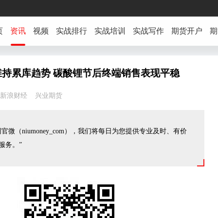
页
资讯
视频
实战排行
实战培训
实战写作
期货开户
期
持累库趋势 碳酸锂节后终端销售表现平稳
34:01 新浪财经 兴业期货
官微（niumoney_com），我们将每日为您提供专业及时、有价
服务。”