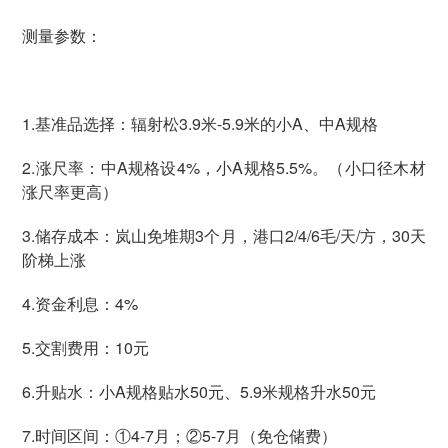
测量参数：
1.基准品选择：辐射松3.9米-5.9米的小A、中A规格
2.涨尺率：中A规格设4%，小A规格5.5%。（小口径木材
涨尺率更高）
3.储存成本：岚山免堆期3个月，港口2/4/6毛/天/方，30天
阶梯上涨
4.资金利息：4%
5.交割费用：10元
6.升贴水：小A规格贴水50元、5.9米规格升水50元
7.时间区间：①4-7月；②5-7月（免仓储费）