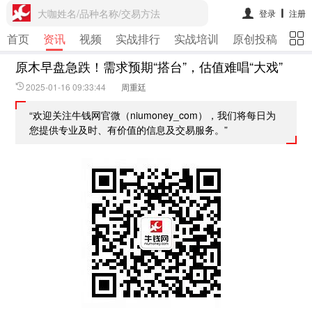
大咖姓名/品种名称/交易方法
登录
注册
首页
资讯
视频
实战排行
实战培训
原创投稿
期
原木早盘急跌！需求预期“搭台”，估值难唱“大戏”
2025-01-16 09:33:44
周重廷
“欢迎关注牛钱网官微（niumoney_com），我们将每日为
您提供专业及时、有价值的信息及交易服务。”