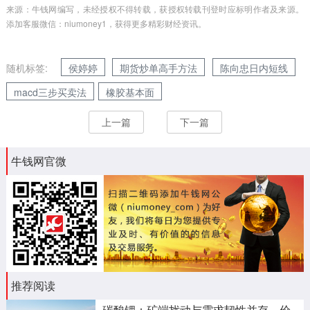
来源：牛钱网编写，未经授权不得转载，获授权转载刊登时应标明作者及来源。
添加客服微信：niumoney1，获得更多精彩财经资讯。
随机标签:
侯婷婷
期货炒单高手方法
陈向忠日内短线
macd三步买卖法
橡胶基本面
上一篇
下一篇
牛钱网官微
推荐阅读
碳酸锂：矿端扰动与需求韧性并存，价