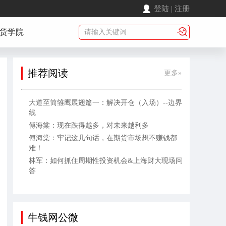
登陆
|
注册
货学院
推荐阅读
更多»
大道至简雏鹰展翅篇一：解决开仓（入场）--边界
线
傅海棠：现在跌得越多，对未来越利多
傅海棠：牢记这几句话，在期货市场想不赚钱都
难！
林军：如何抓住周期性投资机会&上海财大现场问
答
牛钱网公微