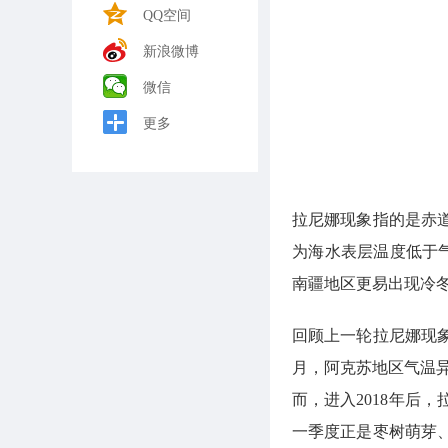
QQ空间
新浪微博
微信
更多
拉尼娜现象指的是赤
为海水表层温度低于气
南疆地区更易出现冷
回顾上一轮拉尼娜现象
月，阿克苏地区气温异
而，进入2018年后
一季度正是枣树萌芽