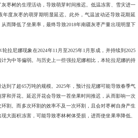
了灰枣树的生理活动，导致萌芽时间推迟。低温冻害、雪灾进一
该年度灰枣的萌芽期明显延迟。此外，气温波动还导致花期延
从而降低了坐果率，最终导致2018年南疆灰枣产量出现明显下
拉尼娜现象在2024年11月至2025年1月形成，并持续到2025
度预计为中等偏弱。与历史上一些强拉尼娜相比，本轮拉尼娜的持
产量达到了超65万吨的规模。2025年，预计拉尼娜可能导致春季气
萌芽和开花。延迟开花会导致一茬坐果时间推迟，从而影响一次
次环割。而多次环割的效率不及一次环割，且会对枣树自身产生
出现大面积冻害，可能导致枣林树体受损，进而使坐果率降低、