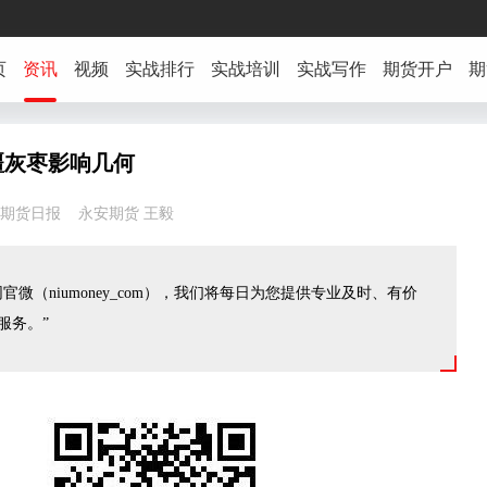
页
资讯
视频
实战排行
实战培训
实战写作
期货开户
期
疆灰枣影响几何
27:08 期货日报 永安期货 王毅
官微（niumoney_com），我们将每日为您提供专业及时、有价
服务。”