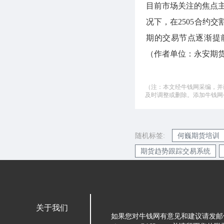
目前市场关注的焦点主
况下，在2505合约
期的交易节点逐渐提
（作者单位：永安期
（注：本文经牛钱网采编，并
及时调整或删除。添加牛钱网公微
随机标签:
何巍期货培训
期货趋势跟踪交易系统
关于我们
如果您对牛钱网有意见和建议请发邮