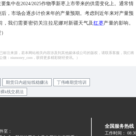
要集中在2024/2025作物季新枣上市带来的供需变化上。通常情
交割后，市场会逐步计价来年的产量预期。考虑到近年来对产量预
前，我们需要密切关注拉尼娜对新疆天气及
红枣
产量的影响。
货）
已标注来源，若本网站相关内容涉及到其他媒体或公司的版权，请联系客服，我们将
：niumoney_com，获得更多精彩财经资讯。）
期货日内超短线稳赚法
丁伟峰期货培训
裸k线交易法
全国服务热线：05
件至：
工作时间：
08:3