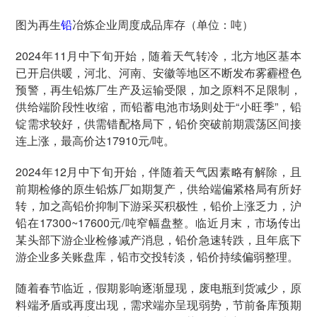
图为再生
铅
冶炼企业周度成品库存（单位：吨）
2024年11月中下旬开始，随着天气转冷，北方地区基本
已开启供暖，河北、河南、安徽等地区不断发布雾霾橙色
预警，再生铅炼厂生产及运输受限，加之原料不足限制，
供给端阶段性收缩，而铅蓄电池市场则处于“小旺季”，铅
锭需求较好，供需错配格局下，铅价突破前期震荡区间接
连上涨，最高价达17910元/吨。
2024年12月中下旬开始，伴随着天气因素略有解除，且
前期检修的原生铅炼厂如期复产，供给端偏紧格局有所好
转，加之高铅价抑制下游采买积极性，铅价上涨乏力，沪
铅在17300~17600元/吨窄幅盘整。临近月末，市场传出
某头部下游企业检修减产消息，铅价急速转跌，且年底下
游企业多关账盘库，铅市交投转淡，铅价持续偏弱整理。
随着春节临近，假期影响逐渐显现，废电瓶到货减少，原
料端矛盾或再度出现，需求端亦呈现弱势，节前备库预期