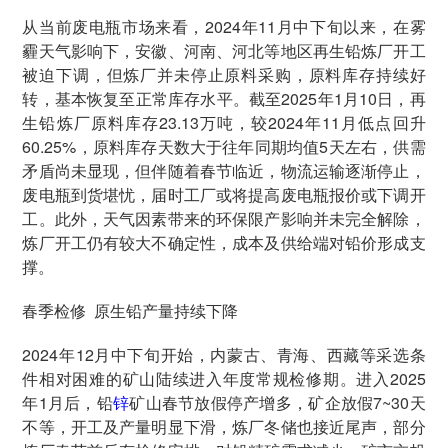
从当前废电瓶市场来看，2024年11月中下旬以来，在雾
霾天气影响下，安徽、河南、河北等地区再生铅炼厂开工
被迫下调，但炼厂并未停止原料采购，原料库存持续好
转，基本恢复至正常库存水平。截至2025年1月10日，再
生铅炼厂原料库存23.13万吨，较2024年11月低点回升
60.25%，原料库存天数大于往年同期均值5天左右，供需
矛盾尚未显现，但伴随着春节临近，物流运输逐渐停止，
废电瓶到货堪忧，届时工厂或将提高废电瓶报价或下调开
工。此外，天气因素带来的环保限产影响并未完全解除，
炼厂开工仍有较大不确定性，成本及供给端对铅价形成支
撑。
春季检修 原生铅产量持续下降
2024年12月中下旬开始，内蒙古、青海、西藏等采选条
件相对困难的矿山陆续进入年度常规检修期。进入2025
年1月后，铅
锌
矿山春节放假停产增多，矿企放假7~30天
不等，开工及产量明显下滑，炼厂冬储也接近尾声，部分