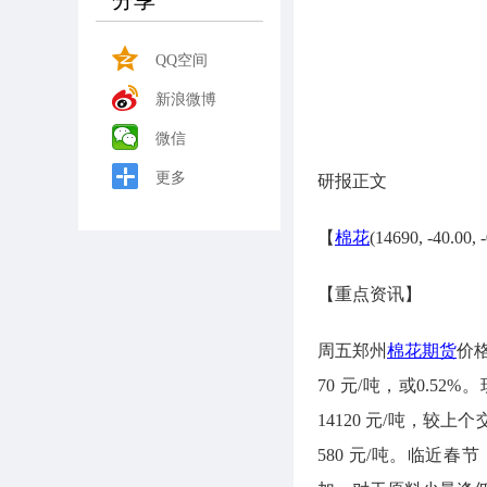
分享
QQ空间
新浪微博
微信
更多
研报正文
【
棉花
(14690, -40.00,
【重点资讯】
周五郑州
棉花期货
价格
70 元/吨，或0.52
14120 元/吨，较上
580 元/吨。临近