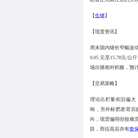
【
生猪
】
【现货资讯】
周末国内猪价窄幅波动涨跌
0.05 元至15.7
场出猪相对积极，预
【交易策略】
理论出栏量依旧偏大
响，另外标肥差背后
向，现货偏弱但较难
跌，而拉高后亦有
套