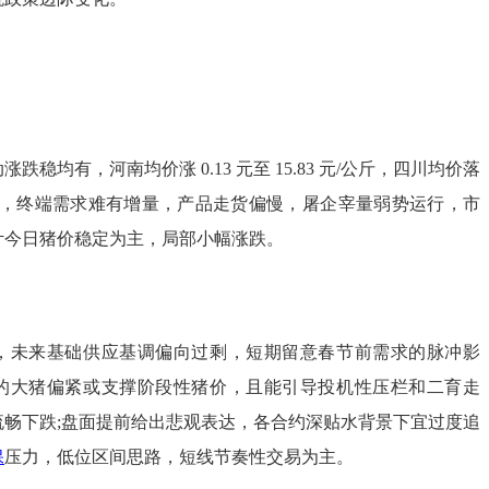
稳均有，河南均价涨 0.13 元至 15.83 元/公斤，四川均价落
8元/公斤，终端需求难有增量，产品走货偏慢，屠企宰量弱势运行，市
计今日猪价稳定为主，局部小幅涨跌。
，未来基础供应基调偏向过剩，短期留意春节前需求的脉冲影
的大猪偏紧或支撑阶段性猪价，且能引导投机性压栏和二育走
流畅下跌;盘面提前给出悲观表达，各合约深贴水背景下宜过度追
保
压力，低位区间思路，短线节奏性交易为主。