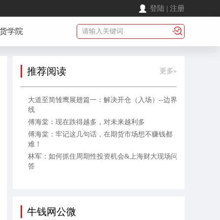
登陆
|
注册
货学院
推荐阅读
更多»
大道至简雏鹰展翅篇一：解决开仓（入场）--边界
线
傅海棠：现在跌得越多，对未来越利多
傅海棠：牢记这几句话，在期货市场想不赚钱都
难！
林军：如何抓住周期性投资机会&上海财大现场问
答
牛钱网公微