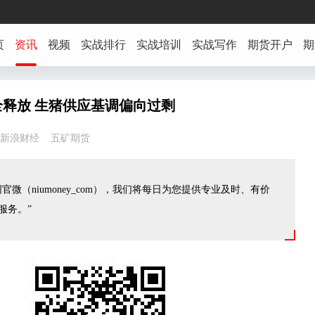
页
资讯
视频
实战排行
实战培训
实战写作
期货开户
期
释放 生猪供应基调偏向过剩
34:34 新浪财经 五矿期货
官微（niumoney_com），我们将每日为您提供专业及时、有价
服务。”