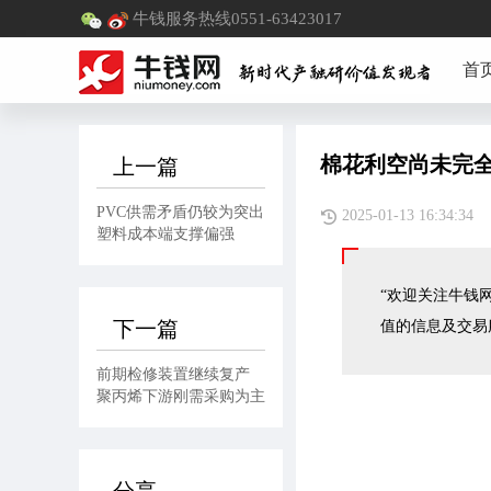
牛钱服务热线0551-63423017
首
棉花利空尚未完全
上一篇
PVC供需矛盾仍较为突出
2025-01-13 16:
塑料成本端支撑偏强
“欢迎关注牛钱网
下一篇
值的信息及交易
前期检修装置继续复产
聚丙烯下游刚需采购为主