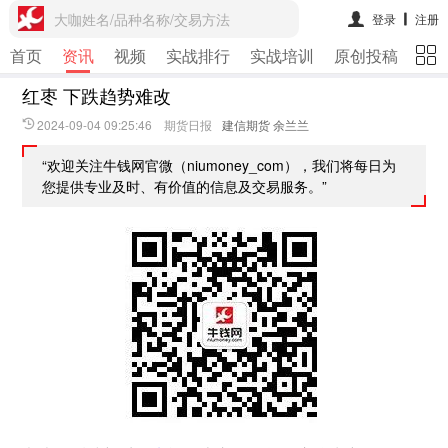
大咖姓名/品种名称/交易方法
登录
注册
首页
资讯
视频
实战排行
实战培训
原创投稿
期
红枣 下跌趋势难改
2024-09-04 09:25:46 期货日报
建信期货 余兰兰
“欢迎关注牛钱网官微（niumoney_com），我们将每日为
您提供专业及时、有价值的信息及交易服务。”