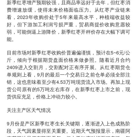
新季红枣增产预期较强，且商品率远好于去年，但红枣消
费增速放缓，使得未来价格面临压力。从红枣产业链来
看，2023年收购价处于5年来最高水平，种植端收益较
好，但下游加工利润亏损严重，贸易商提价收购意愿较
弱，可能倒逼上游降价，新季红枣开秤价存在大幅下调可
能。
目前市场对新季红枣收购价普遍偏谨慎，预计在5~6元/公
斤，倾向于根据期货盘面价格来做参照。随着近月合约
2409进入交割月，交割配对正有序开展。从红枣期货仓
单规则上看，9月的最后一个交易日之前仓单必须全部注
销，这也意味着至少有4.53万吨现货流入市场。再加上现
货公司原有的5万吨左右库存，在新季红枣上市之前，现
货供应充足，价格上冲动力较小。
关注主产区天气情况
9月份是产区新季红枣生长关键期，逐渐进入上色成熟阶
段，天气因素显得至关重要。近期天气预报显示，南疆阿