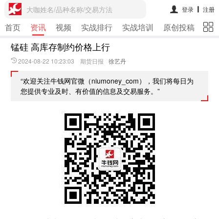
大咖姓名/品种名称/交易方法
登录
注册
首页
资讯
视频
实战排行
实战培训
原创投稿
期
锰硅 高库存制约价格上行
2024-08-22 10:23:03 期货日报
徐艺丹
“欢迎关注牛钱网官微（niumoney_com），我们将每日为
您提供专业及时、有价值的信息及交易服务。”