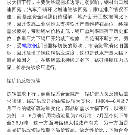
求大幅下行，主要受终端需求边际走弱影响，钢材出口增
速回落，汽车产销环比增速继续回落，家电排产情况不
佳，而基建资金问题仍待缓解，地产新开工数据同比下
降，因此仅靠工业材难以支撑铁水产量维持在高位。终端
需求疲弱，带动钢材价格走低，钢厂盈利率回落至历史低
位，多重压力下钢厂开始减产检修，且范围不断扩大。另
外，受
螺纹钢
新旧国标切换的影响，市场急需消化旧国
标，因此放慢了螺纹钢供应速度，这也是铁水产量大幅下
滑的原因之一。在炼钢需求持续走弱下，锰硅供应压力凸
显，价格持续承压运行。
锰矿负反馈持续
炼钢需求下行，倒逼锰系合金减产，锰矿进入负反馈后需
求骤降，锰矿供应开始由紧缺转为宽松。根据4—6月及7
月至今的锰矿疏港量变化，高品矿需求大幅下行，以澳矿
为例，4—6月澳矿周均疏港量为7.6万吨，7月至今则下降
至3.6万吨，这一方面与锰硅大幅减产有关，另一方面是
高品矿供应短缺预期下溢价较高、缺乏性价比，下游合金