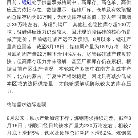
目前，
锰硅
处于供需双减格局中，高库存、高仓单、高供
应压力依旧存在。数据显示，锰硅厂库、仓单及有效预报
的总库存约为86万吨，为历史库存极高值，较去年同期增
加35万吨左右。考虑到钢厂、其他社会隐性库存超100万
吨，锰硅供应压力仍然较大。因此现阶段锰硅的核心仍是
减产定价，目前锰硅减产远不及预期。8月以来，锰硅产
量高位回落，截至8月16日，锰硅周产量为18.9万吨，较7
月底的周产量22万吨下滑14%左右。尽管锰硅减产速度较
快，但高库存压力并未缓解，甚至厂家库存仍在累积。根
据目前产区生产情况，本轮减产多集中在南方高成本产
区，北方内蒙古、宁夏生产相对稳定，因此只有减少低成
本区域的边际供给量，才能够缓解现阶段较大的库存压
力。
终端需求边际走弱
8月以来，铁水产量加速下行，炼钢需求持续走差。截至8
月16日，钢联口径日均铁水产量为230万吨左右，相较7
月底下滑超5%，铁水及废钢总消耗约下滑6.2%。炼钢需