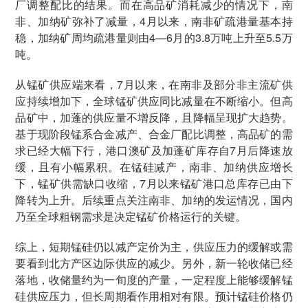
厂调整配比的结果。而在高品矿消耗减少的情况下，南
非、加纳矿弥补了减量，4月以来，南非矿疏港量基本持
稳，加纳矿周均疏港量则由4—6月的3.8万吨上升至5.5万
吨。
从锰矿供应端来看，7月以来，在南非及部分非主流矿供
应持续增加下，全球锰矿供应同比减量在不断缩小。但高
品矿中，加蓬的供应量不增反降，且降幅呈现扩大趋势。
基于现阶段锰系合金减产、合金厂配比调整，高品矿的需
求已经大幅下行，港口澳矿及加蓬矿库存自7月后降速放
缓，且有小幅累积。在锰硅减产，南非、加纳供应增长
下，锰矿供需缺口收缩，7月以来锰矿港口总库存已由下
降转为上升。后续重点关注南非、加纳的发运情况，国内
乃至全球粗钢需求是决定锰矿价格运行的关键。
综上，短期锰硅仍以减产定价为主，供应压力的缓解或需
要看到北方产区边际供应的减少。另外，新一轮收储已经
落地，收储量约为一旬度的产量，一定程度上能够缓解锰
硅供应压力，但长周期看作用相对有限。预计锰硅价格仍