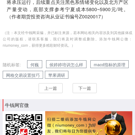
将承压运行，后续重点关注黑色系情绪变化以及北方产区
产量变动，底部支撑参考宁夏成本5800~5900元/吨。
（作者期货投资咨询从业证书编号Z0020017）
（注：本文经牛钱网采编，并已标注来源，若本网站相关内容涉及到其他媒体或
公司的版权，请联系客服，我们将及时调整或删除。添加牛钱网公微：
niumoney_com，获得更多精彩财经资讯。）
随机标签:
何巍
侯婷婷培训怎么样
macd指标的原理
网格交易设置技巧
苹果调研
上一篇
下一篇
牛钱网官微