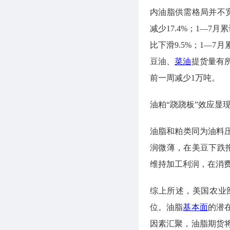
内油脂供需格局并不
减少17.4%；1—7月
比下滑9.5%；1—7
豆油、
菜油
提货量有
前一周减少1万吨。
油粕“跷跷板”效应显
油脂和粕类同为油料
润微薄，在美豆下跌
维持加工利润，在消
综上所述，美国农业
位。油脂
基本面
的潜
因素汇聚，油脂期货