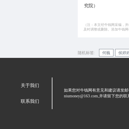
究院）
（注：本文经牛钱网采编，并
及时调整或删除。添加牛钱网公微
随机标签:
何巍
侯婷
关于我们
如果您对牛钱网有意见和建议请发邮
niumoney@163.com,并请
联系我们