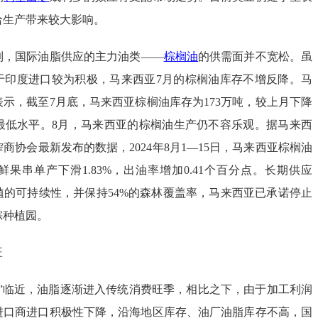
给生产带来较大影响。
到，国际油脂供应的主力油类——
棕榈油
的供需面并不宽松。虽
于印度进口较为积极，马来西亚7月的棕榈油库存不增反降。马
示，截至7月底，马来西亚棕榈油库存为173万吨，较上月下降
来的最低水平。8月，马来西亚的棕榈油生产仍不容乐观。据马来西
商协会最新发布的数据，2024年8月1—15日，马来西亚棕榈油
果串单产下滑1.83%，出油率增加0.41个百分点。长期供应
植的可持续性，并保持54%的森林覆盖率，马来西亚已承诺停止
棕种植园。
旺
节”临近，油脂逐渐进入传统消费旺季，相比之下，由于加工利润
进口商进口积极性下降，沿海地区库存、油厂油脂库存不高，国