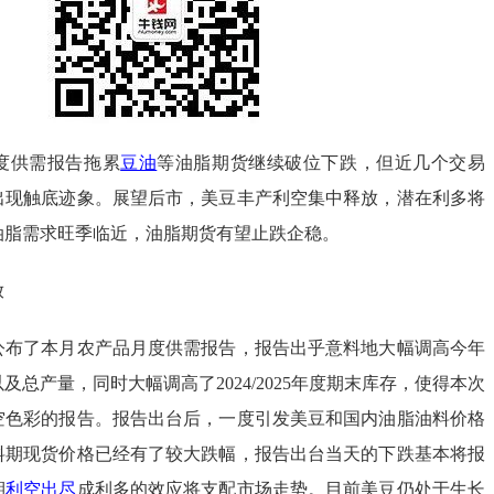
度供需报告拖累
豆油
等油脂期货继续破位下跌，但近几个交易
出现触底迹象。展望后市，美豆丰产利空集中释放，潜在利多将
油脂需求旺季临近，油脂期货有望止跌企稳。
放
公布了本月农产品月度供需报告，报告出乎意料地大幅调高今年
及总产量，同时大幅调高了2024/2025年度期末库存，使得本次
空色彩的报告。报告出台后，一度引发美豆和国内油脂油料价格
料期现货价格已经有了较大跌幅，报告出台当天的下跌基本将报
期
利空出尽
成利多的效应将支配市场走势。目前美豆仍处于生长