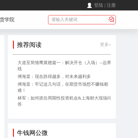
登陆
|
注册
货学院
推荐阅读
更多»
大道至简雏鹰展翅篇一：解决开仓（入场）--边界
线
傅海棠：现在跌得越多，对未来越利多
傅海棠：牢记这几句话，在期货市场想不赚钱都
难！
林军：如何抓住周期性投资机会&上海财大现场问
答
牛钱网公微