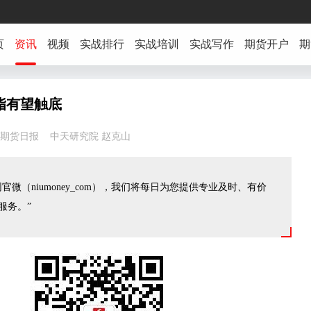
页
资讯
视频
实战排行
实战培训
实战写作
期货开户
期
脂有望触底
37:34 期货日报 中天研究院 赵克山
官微（niumoney_com），我们将每日为您提供专业及时、有价
服务。”