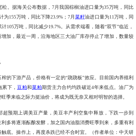
宽松。据海关公布数据，7月我国棕榈油进口量为35万吨，同比
累计为155万吨，同比下降23.9%；7月
菜籽
油进口量为11万吨，同
月累计105万吨，同比减少19.7%。从需求端看，随着“双节”临近，
所增加，最近一周，沿海地区三大油厂库存停止了增加，数量较
现
压榨的下游产品，价格有一定的“跷跷板”效应。目前国内养殖利
拖累下，
豆粕
和
菜粕
期货主力合约均跌破近4年来低点。油厂为
费旺季来临之际力挺油价，将成为既无奈又相对明智的选择。
部超预期上调美豆产量，美豆丰产利空集中释放，下跌一步到
在利多将逐渐酝酿发酵，加之国内油脂消费旺季到来，多重有利
将触底。操作上，再度杀跌已经不合时宜。（作者单位：中天研