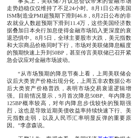
事实上，美联储7月议息会议带来的金融市场
走势趋稳仅仅维持了不足24小时。8月1日公布美国
ISM制造业PMI超预期下滑到46.8，8月2日公布的非
农就业人数超预期下滑到11.4万，这些美国经济数
据叠加日本央行加息使得金融市场陷入更深度的衰
退恐惧中。8月5日，全球主要股市大跌，美元指数
和大宗商品价格同时下行，市场对美联储降息幅度
的预期快速上升到50BP，甚至传言美联储已召开紧
急会议应对金融市场波动。
“从市场预期的降息节奏上看，上周美联储会
议后大类资产价格出现分化，上周五非农数据公布
后大类资产价格普跌，表明市场交易衰退逻辑增
强。目前情况显示，9月首次降息50BP、年内降息
125BP概率较高，对年内降息步伐较快的预期强
烈，这也是导致近期美债收益率持续快速下行、美
元指数走弱，以及人民币汇率明显反弹的重要原
因。”李彦森说。