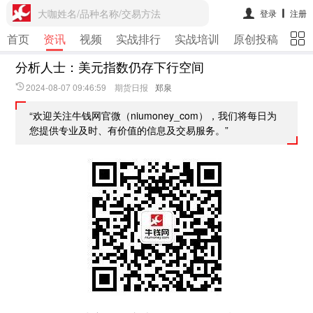
大咖姓名/品种名称/交易方法
登录
注册
首页
资讯
视频
实战排行
实战培训
原创投稿
期
分析人士：美元指数仍存下行空间
2024-08-07 09:46:59 期货日报
郑泉
“欢迎关注牛钱网官微（niumoney_com），我们将每日为
您提供专业及时、有价值的信息及交易服务。”