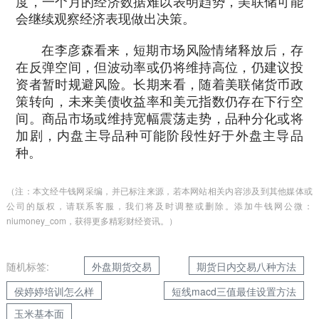
度，一个月的经济数据难以表明趋势，美联储可能
会继续观察经济表现做出决策。
在李彦森看来，短期市场风险情绪释放后，存
在反弹空间，但波动率或仍将维持高位，仍建议投
资者暂时规避风险。长期来看，随着美联储货币政
策转向，未来美债收益率和美元指数仍存在下行空
间。商品市场或维持宽幅震荡走势，品种分化或将
加剧，内盘主导品种可能阶段性好于外盘主导品
种。
（注：本文经牛钱网采编，并已标注来源，若本网站相关内容涉及到其他媒体或
公司的版权，请联系客服，我们将及时调整或删除。添加牛钱网公微：
niumoney_com，获得更多精彩财经资讯。）
随机标签:
外盘期货交易
期货日内交易八种方法
侯婷婷培训怎么样
短线macd三值最佳设置方法
玉米基本面