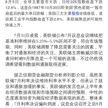
8月5日，全球主要股市大跌，日经225指数收盘下跌
12.4%，这是自1987年10月20日即美国“黑色星期一”股市
崩盘后的最大单日跌幅；美国三大主要
股指
全线收低，道
琼斯工业平均指数收盘下跌2.6%。美联储降息的可能性
快速上升。
7月31日凌晨，美联储公布7月议息会议继续把
基准利率维持在5.25%~5.5%区间不变，符合市场预
期。同时，美联储调整了降息需要关注的因素，平
衡了对通胀和经济的关注。美联储主席鲍威尔答记
者问时称9月降息是一个可能的选项，不过仍然强
调希望看到数据和通胀取得进展。
据正信期货金融期货分析师刘影介绍，虽然美
联储7月利率决议维持利率水平不变，但承认了就
业和通胀放缓的事实，美联储的发言也从上半年来
在经济数据表现和市场预期之间调控预期、中性的
态度逐渐转变为顺应经济数据表现的表态。整体来
看，7月利率决议偏向鸽派，议息会议召开之后9月