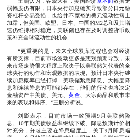
王鹏认为，客观来看，美国经济
基本面
数据走
弱幅度仍有限，日本央行加息确实导致部分日元融
资杠杆交易受损，也给并不宽裕的美元流动性雪上
加霜，但美国、欧盟、日本、中国的M2总和及其增
速仍维持相对稳定，美联储也存在及时调整货币政
策补充全球流动性的机会。
“更重要的是，未来全球累库过程也会对经济
有所支撑，目前市场波动更多是悲观预期导致，未
来市场走势很大程度上取决于以美联储为代表的全
球央行的动作和宏观数据的表现。预计日本央行继
续加息概率已经打掉，美联储紧急降息、大幅度降
息和连续降息的可能都存在，他们的行动也将决定
金融资产中美债、美元、
黄金
、大宗商品和股市未
来的表现和排序。”王鹏分析说。
刘影表示，目前市场一致预期9月美联储降
息、10年期美债收益率继续下破、降息预期计价相
对充分，分歧主要在降息幅度上，关于9月降息幅