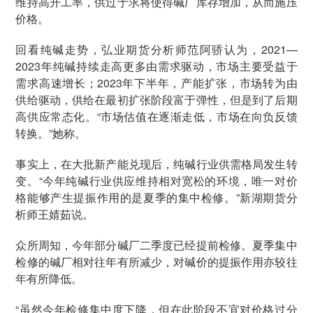
维持高开工率，供过于求将使得碱厂库存增加，从而施压
价格。
回看纯碱走势，弘业期货分析师范阿骄认为，2021—
2023年纯碱持续走高更多由需求驱动，市场主要受益于
需求高速增长；2023年下半年，产能扩张，市场转为由
供给驱动，供给在最初扩张阶段富于弹性，但是到了后期
高供应常态化。“市场估值在逐渐走低，市场在向负反馈
转换。”她称。
事实上，在大批新产能兑现后，纯碱行业供需格局发生转
变。“今年纯碱行业供应维持相对宽松的环境，唯一对价
格能够产生提振作用的是夏季的集中检修。”新湖期货分
析师王婧茹说。
众所周知，今年部分碱厂二季度已经提前检修。夏季集中
检修的碱厂相对往年有所减少，对碱价的提振作用亦较往
年有所降低。
“虽然今年检修集中度下降，但在此阶段不宜对价格过分