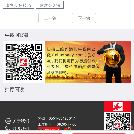
期货交易技巧
尾盘买入法
上一篇
下一篇
牛钱网官微
推荐阅读
热线：0551-63423017
关于我们
工作时间： 08:30-17:00
联系我们
期货
交流群