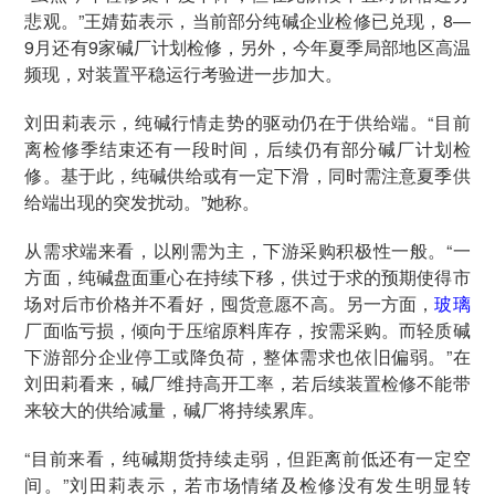
悲观。”王婧茹表示，当前部分纯碱企业检修已兑现，8—
9月还有9家碱厂计划检修，另外，今年夏季局部地区高温
频现，对装置平稳运行考验进一步加大。
刘田莉表示，纯碱行情走势的驱动仍在于供给端。“目前
离检修季结束还有一段时间，后续仍有部分碱厂计划检
修。基于此，纯碱供给或有一定下滑，同时需注意夏季供
给端出现的突发扰动。”她称。
从需求端来看，以刚需为主，下游采购积极性一般。“一
方面，纯碱盘面重心在持续下移，供过于求的预期使得市
场对后市价格并不看好，囤货意愿不高。另一方面，
玻璃
厂面临亏损，倾向于压缩原料库存，按需采购。而轻质碱
下游部分企业停工或降负荷，整体需求也依旧偏弱。”在
刘田莉看来，碱厂维持高开工率，若后续装置检修不能带
来较大的供给减量，碱厂将持续累库。
“目前来看，纯碱期货持续走弱，但距离前低还有一定空
间。”刘田莉表示，若市场情绪及检修没有发生明显转