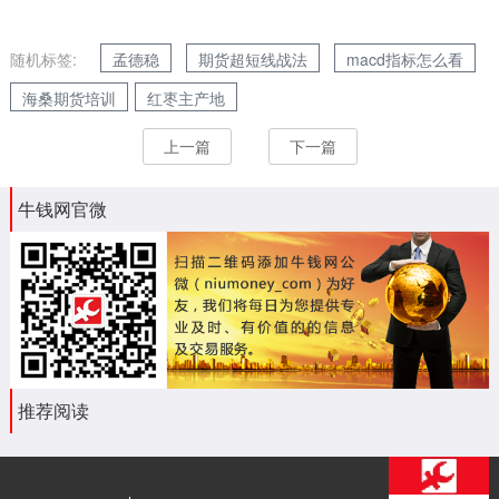
随机标签:
孟德稳
期货超短线战法
macd指标怎么看
海桑期货培训
红枣主产地
上一篇
下一篇
牛钱网官微
推荐阅读