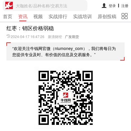
大咖姓名/品种名称/交易方法
登录
注册
首页
资讯
视频
实战排行
实战培训
原创投稿
期
红枣：销区价格弱稳
2024-04-17 16:47:26 新浪财经
广发期货
“欢迎关注牛钱网官微（niumoney_com），我们将每日为
您提供专业及时、有价值的信息及交易服务。”