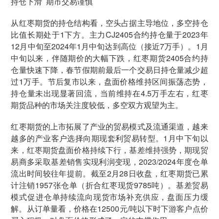
持仓下滑 期市交易谨慎
从红枣期货的持仓结构看，空头占据主导地位，多空持仓
比值长期处于1下方。主力CJ2405合约持仓量于2023年
12月中旬至2024年1月中旬达到高位（接近7万手）。1月
中旬以来，伴随期价的大幅下跌，红枣期货2405合约持
仓量快速下降，春节假期前最后一个交易日持仓量减少超
过1万手。节后复市以来，盘面价格维持区间振荡态势，
持仓量未出现显著回流，当前维持在4.5万手左右，红枣
期货品种的市场关注度较低，多空双方观望为主。
红枣期货的上市拓展了产业的贸易模式及流通渠道，越来
越多的产业客户选择向期现套利贸易转型。1月中下旬以
来，红枣期货盘面价格持续下行，基差维持强势，期现贸
易商多采取基差销售实现利润变现，2023/2024年度仓单
流出时间较往年提前。截至2月28日收盘，红枣期货已累
计注销1957张仓单（折合红枣现货9785吨）。基差贸易
模式促进仓单持续流向现货市场补充供应，盘面压力缓
解。从订单量看，价格在12500元/吨以下时下游客户点价