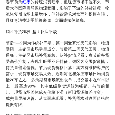
春节前为
红枣
的传统消费旺季，但现货市场不温不火，节
后大范围降雪导致物流受阻，影响了下游的补货进程，物
流恢复后市场上量增多，但补货需求对盘面的提振有限，
且红枣消费淡季即将来临，盘面或振荡筑底。
销区补货积极 盘面反应平淡
节后1—2周为传统补库期，第一周受寒潮天气影响，物流
受阻、主销区市场零星成交。节后第二周天气回暖，物流
通畅，主销区市场补货积极。从补货情况看，春节前备货
受高价抑制，表现出旺季不旺特征，销区客商囤货谨慎，
持货量普遍偏低。节后现货价格回落且卖方有维护客户的
需求，现货市场交易火热。近期河北崔尔庄市场日均到货
量20车左右，多为期货市场流出仓单，成交基本在50%以
上，最高达90%，其中低级别货源较为畅销。与节前相
比，现货市场整体成交价格下滑（新旧货源价差收窄）、
成交量显著改善。从盘面表现看，补货需求对盘面价格的
提振有限。