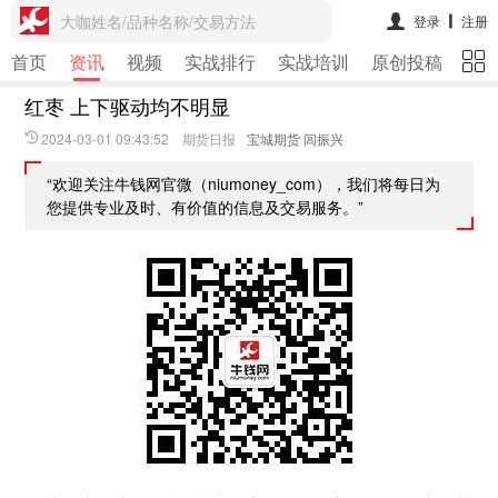
大咖姓名/品种名称/交易方法
登录
注册
首页
资讯
视频
实战排行
实战培训
原创投稿
期
红枣 上下驱动均不明显
2024-03-01 09:43:52 期货日报
宝城期货 闾振兴
“欢迎关注牛钱网官微（niumoney_com），我们将每日为
您提供专业及时、有价值的信息及交易服务。”