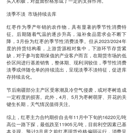
买入积极，对盘面价格形成了一定的支撑作用。
淡季不淡 市场持续去库
红枣作为季产年销的农作物，具有显著的季节性消费特
征。后期随着气温的逐步升高，滋补食品需求会不断下
降，3月份为红枣的季节性消费淡季。但从2023/2024年
度的持货结构看，上游货源相对集中，下游环节存货紧
缺，对于参与套期保值的产业客户而言，在期货市场的低
价区间进行基差销售，整体期、现利润较佳，季节性消费
淡季或伴随仓单的持续流出，呈现淡季不淡特征，促进库
存持续去化。
节后南疆部分主产区受寒潮及冷空气侵袭，或对枣树造成
一定程度的损害。此外，4月、5月为枣树萌芽、开花的关
键生长期，天气情况值得关注。
综上，红枣主力合约期价自去年11月中下旬的16220元/吨
高位一路下探，最低跌至11905元/吨，目前利空因素已基
本兑现。预计3月底之前红枣现货价格偏弱运行，消费呈