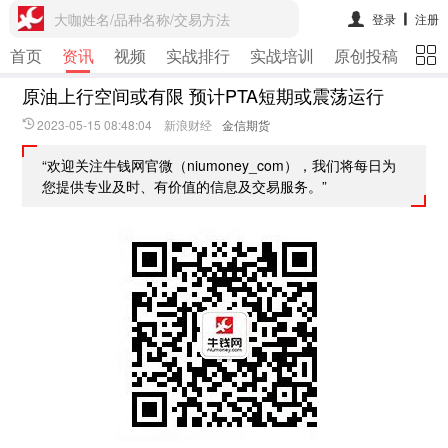
大咖姓名/品种名称/交易方法
登录
注册
首页
资讯
视频
实战排行
实战培训
原创投稿
期
原油上行空间或有限 预计PTA短期或震荡运行
2023-05-15 08:48:04 新浪财经
金信期货
“欢迎关注牛钱网官微（niumoney_com），我们将每日为
您提供专业及时、有价值的信息及交易服务。”