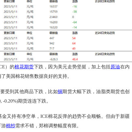
CE）的
棉花期货
下跌，因为美元走势坚挺，加上包括
原油
在内
消了美国棉花销售数据良好的支持。
主要受到其他商品下跌，比如
铜
期货大幅下跌，油脂类期货也创
5.00, -0.20%)期货连连下跌。
基金又持有净空单，ICE棉花反弹的趋势不会顺畅。但由于新疆
下游
棉纱
需求不错，郑棉调整幅度有限。