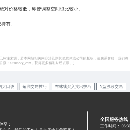
花绝对价格较低，即使调整空间也比较小。
续持有。
已标注来源，若本网站相关内容涉及到其他媒体或公司的版权，请联系客服，我们将
：niumoney_com，获得更多精彩财经资讯。）
d四大口诀
短线交易技巧
布林线买入卖出技巧
N型波段交易
全国服务热线：05
件至：
工作时间：
08:3