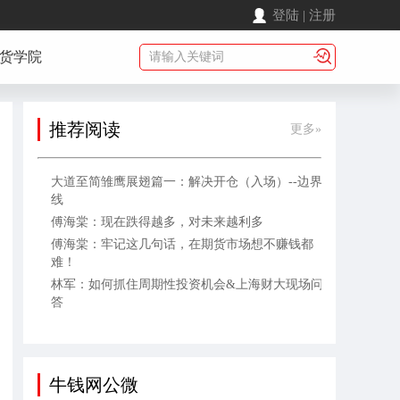
登陆
|
注册
货学院
推荐阅读
更多»
大道至简雏鹰展翅篇一：解决开仓（入场）--边界
线
傅海棠：现在跌得越多，对未来越利多
傅海棠：牢记这几句话，在期货市场想不赚钱都
难！
林军：如何抓住周期性投资机会&上海财大现场问
答
牛钱网公微