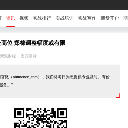
页
资讯
视频
实战排行
实战培训
实战写作
期货开户
期
高位 郑棉调整幅度或有限
39:19 新浪财经 宏源期货
官微（niumoney_com），我们将每日为您提供专业及时、有价
服务。”