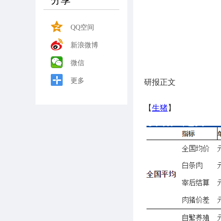
分享
QQ空间
新浪微博
微信
更多
研报正文
【
生猪
】