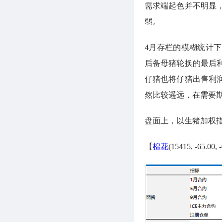
需求端起色并不明显
弱。
4月存栏的模糊统计
后备母猪轮换的最后
仔猪也将仔猪出售利
然比较遥远，在需要
盘面上，以生猪加权
【
棉花
(15415, -65.00,