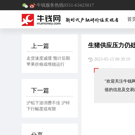
牛钱服务热线0551-63423017
首
生猪供应压力仍处
上一篇
走货速度减缓 预计后期
2023-05-15 08:
苹果价格或维稳运行
“欢迎关注牛钱网
下一篇
值的信息及交易
沪铅下游消费不佳 沪锌
下行幅度或有限