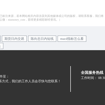
已标注来源，若本网站相关内容涉及到其他媒体或公司的版权，请联系客服，我们将
：niumoney_com，获得更多精彩财经资讯。）
期货日内交易
陈向忠日内短线
macd指标怎么看
法
全国服务热线：05
件至：
工作时间：
08:3
留下您的联系方式，我们的工作人员会尽快与您联系！