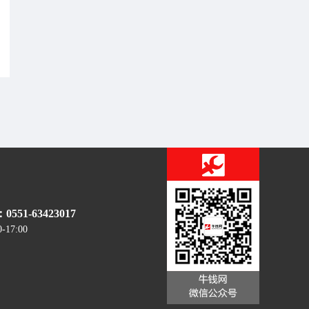
51-63423017
0-17:00