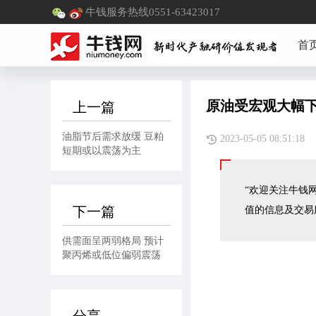
牛钱服务热线0551-63423017
首
原油受宏观大幅下
上一篇
油脂节后需求放缓 豆粕
2023-05-05 08:
短期或以震荡为主
“欢迎关注牛钱网
下一篇
值的信息及交易
供需面呈两弱格局 预计
聚丙烯或低位偏弱震荡