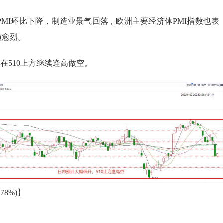
布的PMI环比下降，制造业景气回落，欧洲主要经济体PMI指数也表
演愈烈。
06在510上方继续逢高做空。
-0.78%)】