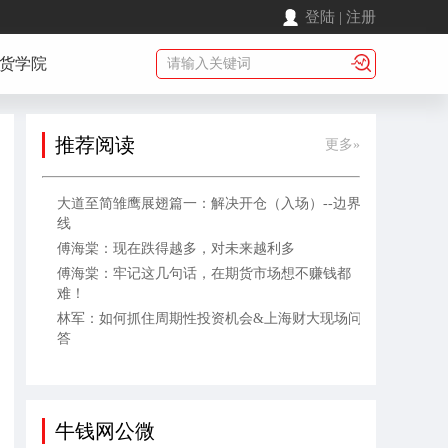
登陆
|
注册
货学院
推荐阅读
更多»
大道至简雏鹰展翅篇一：解决开仓（入场）--边界
线
傅海棠：现在跌得越多，对未来越利多
傅海棠：牢记这几句话，在期货市场想不赚钱都
难！
林军：如何抓住周期性投资机会&上海财大现场问
答
牛钱网公微