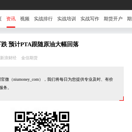
页
资讯
视频
实战排行
实战培训
实战写作
期货开户
期
跌 预计PTA跟随原油大幅回落
51:18 新浪财经 金信期货
官微（niumoney_com），我们将每日为您提供专业及时、有价
服务。