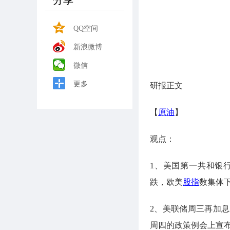
分享
QQ空间
新浪微博
微信
更多
研报正文
【
原油
】
观点：
1、美国第一共和银
跌，欧美
股指
数集体
2、美联储周三再加
周四的政策例会上宣