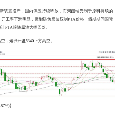
万吨新装置投产，国内供应持续释放，而聚酯端受制于原料持续的
，开工率下滑明显，聚酯链负反馈压制PTA价格，假期期间国际
计PTA跟随原油大幅回落。
空，短线开盘5340上方高空。
-0.87%)】