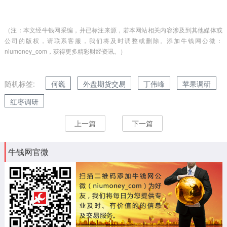
（注：本文经牛钱网采编，并已标注来源，若本网站相关内容涉及到其他媒体或
公司的版权，请联系客服，我们将及时调整或删除。添加牛钱网公微：
niumoney_com，获得更多精彩财经资讯。）
随机标签:
何巍
外盘期货交易
丁伟峰
苹果调研
红枣调研
上一篇
下一篇
牛钱网官微