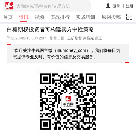
大咖姓名/品种名称/交易方法
登录
注册
首页
资讯
视频
实战排行
实战培训
原创投稿
期
白糖期权投资者可构建卖方中性策略
2023-02-13 08:42:07 期货日报
五矿期货 卢品先 张正
“欢迎关注牛钱网官微（niumoney_com），我们将每日为
您提供专业及时、有价值的信息及交易服务。”