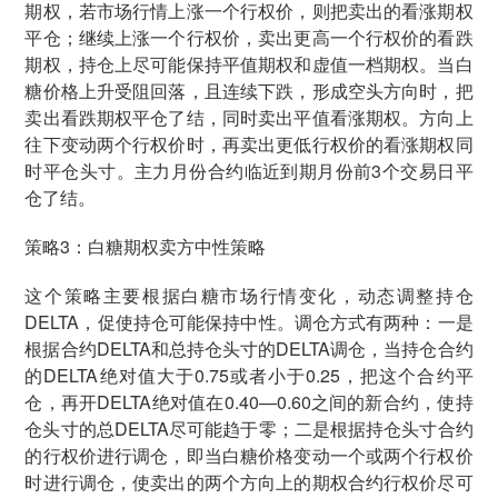
期权，若市场行情上涨一个行权价，则把卖出的看涨期权
平仓；继续上涨一个行权价，卖出更高一个行权价的看跌
期权，持仓上尽可能保持平值期权和虚值一档期权。当白
糖价格上升受阻回落，且连续下跌，形成空头方向时，把
卖出看跌期权平仓了结，同时卖出平值看涨期权。方向上
往下变动两个行权价时，再卖出更低行权价的看涨期权同
时平仓头寸。主力月份合约临近到期月份前3个交易日平
仓了结。
策略3：白糖期权卖方中性策略
这个策略主要根据白糖市场行情变化，动态调整持仓
DELTA，促使持仓可能保持中性。调仓方式有两种：一是
根据合约DELTA和总持仓头寸的DELTA调仓，当持仓合约
的DELTA绝对值大于0.75或者小于0.25，把这个合约平
仓，再开DELTA绝对值在0.40—0.60之间的新合约，使持
仓头寸的总DELTA尽可能趋于零；二是根据持仓头寸合约
的行权价进行调仓，即当白糖价格变动一个或两个行权价
时进行调仓，使卖出的两个方向上的期权合约行权价尽可