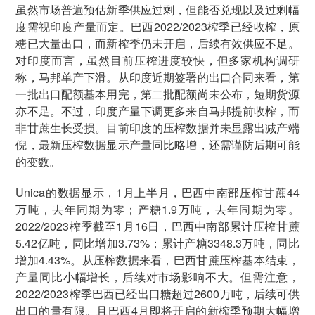
虽然市场普遍预估新季供应过剩，但能否兑现以及过剩幅
度需视印度产量而定。巴西2022/2023榨季已经收榨，原
糖已大量出口，而新榨季仍未开启，后续有效供应不足。
对印度而言，虽然目前压榨进度较快，但多家机构调研
称，马邦单产下滑。从印度近期签署的出口合同来看，第
一批出口配额基本用完，第二批配额尚未公布，短期货源
亦不足。不过，印度产量下调更多来自马邦提前收榨，而
非甘蔗生长受损。目前印度的压榨数据并未显露出减产端
倪，最新压榨数据显示产量同比略增，还需谨防后期可能
的变数。
Unica的数据显示，1月上半月，巴西中南部压榨甘蔗44
万吨，去年同期为零；产糖1.9万吨，去年同期为零。
2022/2023榨季截至1月16日，巴西中南部累计压榨甘蔗
5.42亿吨，同比增加3.73%；累计产糖3348.3万吨，同比
增加4.43%。从压榨数据来看，巴西甘蔗压榨基本结束，
产量同比小幅增长，后续对市场影响不大。但需注意，
2022/2023榨季巴西已经出口糖超过2600万吨，后续可供
出口的量有限。且巴西4月即将开启的新榨季预期大幅增