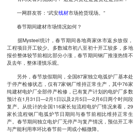
一网群友答：“武安
线材
市场抢货现场。”
春节期间建材市场情况如何？
据Mysteel统计，春节期间各地商家休市返乡放假，
工程项目开工较少。多数城市初八至初十开工较多，多地
报价整体较节前相比部分小涨，春节期间钢厂推涨热情不
及去年，整体谨慎乐观。
另外，春节放假期间，全国87家独立电弧炉厂基本处
于停产检修状态，仅有7家钢厂维持正常生产，其中76家
纯建材电炉厂全部停产检修，已有复产计划的电炉厂多数
预计在1月31日—2月1日以及2月5日—2月6日两个时间段
复产。从统计的全国116家长短流程电炉厂情况来看，29
家长流程钢厂电弧炉节日期间与春节前相比维持正常生
产。春节期间独立电炉厂无停产与复产情况，预估开工率
与产能利用率环比春节前一周或小幅微降。