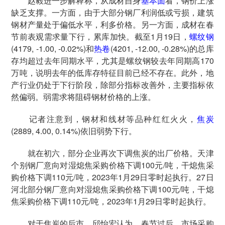
赵毅进一步解释称，从成材自身
基本面
看，钢价上涨
缺乏支撑。一方面，由于大部分钢厂利润低或亏损，建筑
钢材产量处于偏低水平，利多价格。另一方面，成材在春
节前表观需求量下行，累库加快。截至1月19日，
螺纹钢
(4179, -1.00, -0.02%)和
热卷
(4201, -12.00, -0.28%)的总库
存均超过去年同期水平，尤其是螺纹钢较去年同期高170
万吨，说明去年的低库存特征目前已经不存在。此外，地
产行业仍处于下行阶段，除部分指标改善外，主要指标依
然偏弱。弱需求将阻碍钢材价格的上涨。
记者注意到，钢材和线材等品种红红火火，
焦炭
(2889, 4.00, 0.14%)依旧弱势下行。
就在初六，部分企业再次下调焦炭的出厂价格。天津
个别钢厂意向对湿熄焦采购价格下调100元/吨，干熄焦采
购价格下调110元/吨，2023年1月29日零时起执行。27日
河北部分钢厂意向对湿熄焦采购价格下调100元/吨，干熄
焦采购价格下调110元/吨，2023年1月29日零时起执行。
对于焦炭的后市，邱怡宏认为，春节过后，市场采购