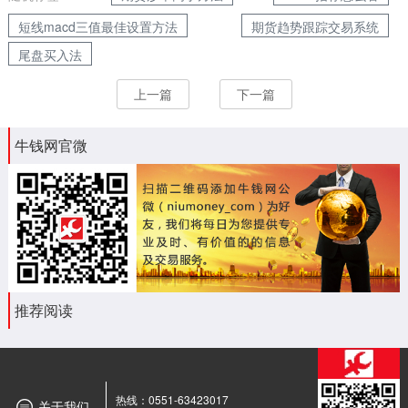
短线macd三值最佳设置方法
期货趋势跟踪交易系统
尾盘买入法
上一篇
下一篇
牛钱网官微
推荐阅读
热线：0551-63423017
关于我们