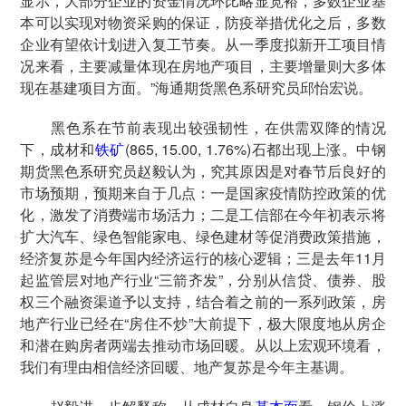
显示，大部分企业的资金情况环比略显宽裕，多数企业基
本可以实现对物资采购的保证，防疫举措优化之后，多数
企业有望依计划进入复工节奏。从一季度拟新开工项目情
况来看，主要减量体现在房地产项目，主要增量则大多体
现在基建项目方面。”海通期货黑色系研究员邱怡宏说。
黑色系在节前表现出较强韧性，在供需双降的情况
下，成材和
铁矿
(865, 15.00, 1.76%)石都出现上涨。中钢
期货黑色系研究员赵毅认为，究其原因是对春节后良好的
市场预期，预期来自于几点：一是国家疫情防控政策的优
化，激发了消费端市场活力；二是工信部在今年初表示将
扩大汽车、绿色智能家电、绿色建材等促消费政策措施，
经济复苏是今年国内经济运行的核心逻辑；三是去年11月
起监管层对地产行业“三箭齐发”，分别从信贷、债券、股
权三个融资渠道予以支持，结合着之前的一系列政策，房
地产行业已经在“房住不炒”大前提下，极大限度地从房企
和潜在购房者两端去推动市场回暖。从以上宏观环境看，
我们有理由相信经济回暖、地产复苏是今年主基调。