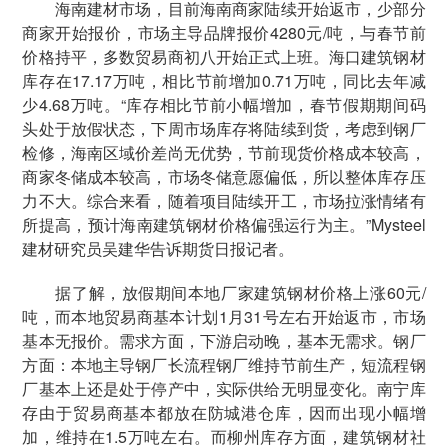
海南建材市场，目前海南商家陆续开始返市，少部分
商家开始报价，市场主导品牌报价4280元/吨，与春节前
价格持平，多数贸易商初八开始正式上班。海口建筑钢材
库存在17.17万吨，相比节前增加0.71万吨，同比去年减
少4.68万吨。“库存相比节前小幅增加，春节假期期间码
头处于放假状态，下周市场库存将陆续到货，考虑到钢厂
检修，海南区域价差尚无优势，节前现货价格成本较高，
商家冬储成本较高，市场冬储意愿偏低，所以整体库存压
力不大。综合来看，随着项目陆续开工，市场拉涨情绪有
所提高，预计海南建筑钢材价格偏强运行为主。”Mysteel
建材研究员吴建华告诉期货日报记者。
据了解，放假期间本地厂家建筑钢材价格上涨60元/
吨，而本地贸易商基本计划1月31号左右开始返市，市场
基本无报价。需求方面，下游启动晚，基本无需求。钢厂
方面：本地主导钢厂长流程钢厂维持节前生产，短流程钢
厂基本上还是处于停产中，实际供给无明显变化。南宁库
存由于贸易商基本都放在防城港仓库，因而出现小幅增
加，维持在1.5万吨左右。而柳州库存方面，建筑钢材社