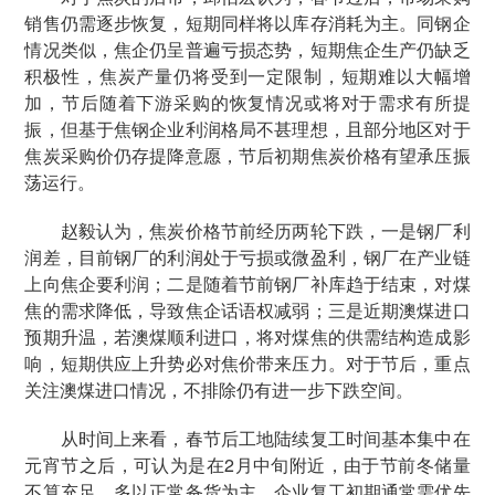
销售仍需逐步恢复，短期同样将以库存消耗为主。同钢企
情况类似，焦企仍呈普遍亏损态势，短期焦企生产仍缺乏
积极性，焦炭产量仍将受到一定限制，短期难以大幅增
加，节后随着下游采购的恢复情况或将对于需求有所提
振，但基于焦钢企业利润格局不甚理想，且部分地区对于
焦炭采购价仍存提降意愿，节后初期焦炭价格有望承压振
荡运行。
赵毅认为，焦炭价格节前经历两轮下跌，一是钢厂利
润差，目前钢厂的利润处于亏损或微盈利，钢厂在产业链
上向焦企要利润；二是随着节前钢厂补库趋于结束，对煤
焦的需求降低，导致焦企话语权减弱；三是近期澳煤进口
预期升温，若澳煤顺利进口，将对煤焦的供需结构造成影
响，短期供应上升势必对焦价带来压力。对于节后，重点
关注澳煤进口情况，不排除仍有进一步下跌空间。
从时间上来看，春节后工地陆续复工时间基本集中在
元宵节之后，可认为是在2月中旬附近，由于节前冬储量
不算充足，多以正常备货为主，企业复工初期通常需优先