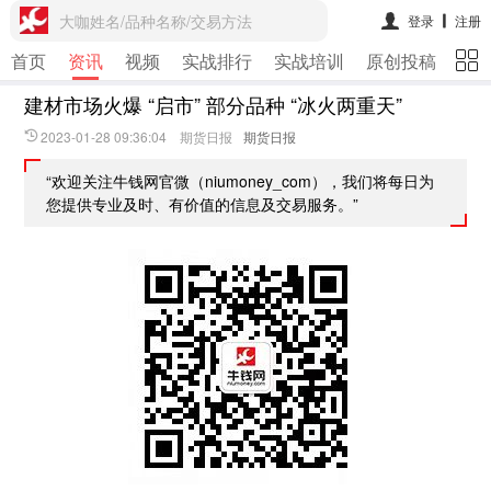
大咖姓名/品种名称/交易方法
登录
注册
首页
资讯
视频
实战排行
实战培训
原创投稿
期
建材市场火爆 “启市” 部分品种 “冰火两重天”
2023-01-28 09:36:04 期货日报
期货日报
“欢迎关注牛钱网官微（niumoney_com），我们将每日为
您提供专业及时、有价值的信息及交易服务。”