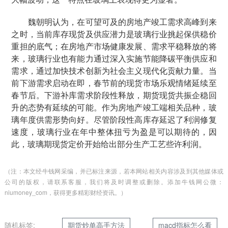
魏朝明认为，在可望可及的房地产竣工需求高峰到来
之时，当前库存现货及供应潜力是玻璃行业挑起保供稳价
重担的底气；在房地产市场健康发展、需求平稳释放的将
来，玻璃行业也有能力通过深入实施节能降碳平衡供应和
需求，通过加快技术创新为社会主义现代化贡献力量。当
前下游需求启动在即，春节前的现货市场乐观情绪延续至
春节后。下游补库需求阶段性释放，期货现货共振企稳回
升的态势有延续的可能。作为房地产竣工端相关品种，玻
璃年度供需形势向好。尽管阶段性高库存延迟了利润修复
速度，玻璃行业在年中整体扭亏为盈是可以期待的，因
此，玻璃期现货定价开始给出部分生产工艺些许利润。
（注：本文经牛钱网采编，并已标注来源，若本网站相关内容涉及到其他媒体或
公司的版权，请联系客服，我们将及时调整或删除。添加牛钱网公微：
niumoney_com，获得更多精彩财经资讯。）
随机标签:
期货炒单高手方法
macd指标怎么看