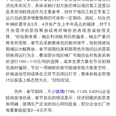
消化库存压力，具体采购计划方面仍将以项目复工进度以
及库存消耗情况作为主要参考，但对于项目工程正常复工
运行后的需求增量预期仍可保有一定期待。因此，结合历
年钢价通常在3月、4月份产生上半年高点的规律，对于3
月份需求的阶段释放或将对钢价的表现形成较强支
撑。“但短期来看，钢企利润格局仍然偏差，钢企产量仍
将有所受限，春节后采购整体也仍相对保守，投机情绪短
期难以大幅释放，春节假期结束初期黑色市场仍以供需双
弱格局运行为主，叠加部分地区钢厂可能仍会对焦炭采购
价进行100—110元/吨的提降，成本支撑力量在节后初期
也相对偏弱，节后一周钢材价格可能难有较大恢复空间，
价格波动空间或将在元宵节后得以打开，整体价格走势预
计以振荡上移态势为主。”邱怡宏说。
另外，春节期间，不少
玻璃
(1746, 11.00, 0.63%)企业
陆续发涨价函，春节前后的情况显示，经济回暖的前景更
加明确，玻璃生产企业的信心得到提振，部分企业出厂价
每重量箱提涨2—5元不等。