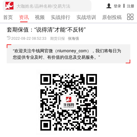
大咖姓名/品种名称/交易方法
登录
注册
首页
资讯
视频
实战排行
实战培训
原创投稿
期
套期保值：“说得清”才能“不反转”
2022-08-22 08:52:33 期货日报
张海强
“欢迎关注牛钱网官微（niumoney_com），我们将每日为
您提供专业及时、有价值的信息及交易服务。”