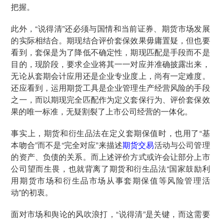
把握。
此外，“说得清”还必须与国情和当前证券、期货市场发展
的实际相结合。期现结合评价套保效果毋庸置疑，但也要
看到，套保是为了降低不确定性，期现匹配是手段而不是
目的，现阶段，要求企业将其一一对应并准确披露出来，
无论从套期会计应用还是企业专业度上，尚有一定难度。
还应看到，运用期货工具是企业管理生产经营风险的手段
之一，而以期现完全匹配作为定义套保行为、评价套保效
果的唯一标准，无疑割裂了上市公司经营的一体化。
事实上，期货和衍生品法在定义套期保值时，也用了“基
本吻合”而不是“完全对应”来描述
期货交易
活动与公司管理
的资产、负债的关系。而上述评价方式或许会让部分上市
公司望而生畏，也就背离了期货和衍生品法“国家鼓励利
用期货市场和衍生品市场从事套期保值等风险管理活
动”的初衷。
面对市场和舆论的风吹浪打，“说得清”是关键，而这需要