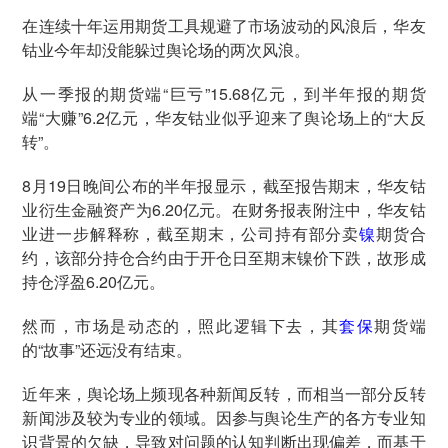
在连续十年运用期货工具规避了市场波动的风浪后，华友
钴业今年却没能躲过舆论场的两次风浪。
从一季报的期货端“巨亏”15.68亿元，到半年报的期货
端“大赚”6.2亿元，华友钴业似乎迎来了舆论场上的“大反
转”。
8月19日晚间公布的半年报显示，截至报告期末，华友钴
业衍生金融资产为6.20亿元。在财务报表附注中，华友钴
业进一步解释称，截至期末，公司持有部分卖
镍
期货合
约，该部分持仓合约由于开仓日至期末镍价下跌，故形成
持仓浮盈6.20亿元。
然而，市场是动态的，照此逻辑下去，其
套保
期货端
的“故事”还远没有结束。
近年来，舆论场上频现各种新闻反转，而相当一部分反转
新闻涉及较为专业的领域。因参与舆论生产的各方专业知
识背景的欠缺，导致对问题的认知判断出现偏差，而基于