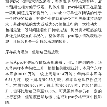
相关pvc下游需求情况来看，整体表现值得乐观看待，后
市预期也相对偏于乐观。具体来看，pvc终端开工在最近
一段时间还是有所提升的，pvc企业订单也在陆续的处于
一个转好的状态，有关企业仍就看好今年相关基建拉动需
求，基建领域的发力或成为pvc价格上行的一大推动力，
包括最近一段时间随着出口持续走强，海外需求旺盛的现
象还是比较显而易见的。整体来看，pvc需求情况表现乐
观，且后续具备一定持续乐观的预期。
库存虽有增加，但增速已然放缓
最后从pvc有关库存情况表现来看，可以了解到的是，华
东华南样本库持续上升，根据相关数据统计，本周华东样
本库存30.09万吨，较上周增0.14万吨；华南样本库存
6.81万吨，较上周增加0.53万吨。样本库总库存拐点将
至。本周为36.90万吨，较上周增0.67万吨，连续11周上
升，但环比增速已降至1.85%。可见虽然库存仍有一定的
上行态势，但速度已然放缓，这或对pvc价格带来中性影
响。