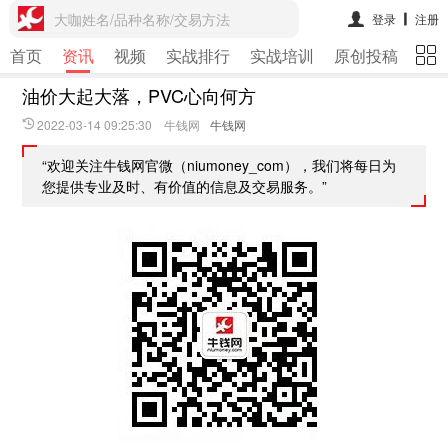
大咖姓名/品种名称/交易方法
登录
注册
首页
资讯
视频
实战排行
实战培训
原创投稿
期
油价大起大落，PVC心向何方
2022-03-14 09:25:30 牛钱网
牛钱网
“欢迎关注牛钱网官微（niumoney_com），我们将每日为
您提供专业及时、有价值的信息及交易服务。”