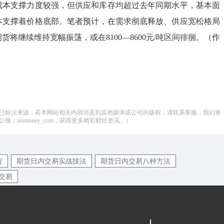
成本支撑力度较强，但供应和库存均超过去年同期水平，基本面
本支撑着价格底部。笔者预计，在需求彻底释放、供应宽松格局
货将继续维持宽幅振荡，或在8100—8600元/吨区间徘徊。（作
已标注来源，若本网站相关内容涉及到其他媒体或公司的版权，请联系客服，我们将
：niumoney_com，获得更多精彩财经资讯。）
货
期货日内交易实战技法
期货日内交易八种方法
交易