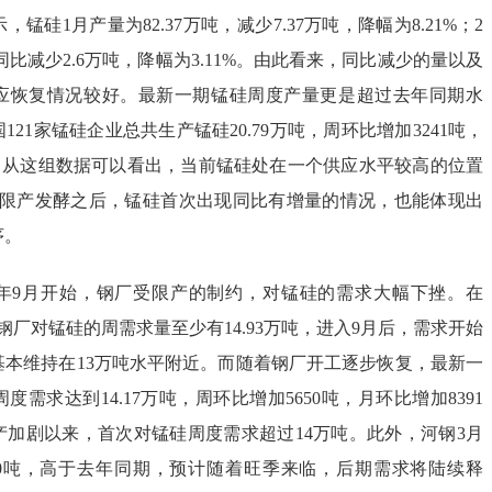
锰硅1月产量为82.37万吨，减少7.37万吨，降幅为8.21%；2
，同比减少2.6万吨，降幅为3.11%。由此看来，同比减少的量以及
应恢复情况较好。最新一期锰硅周度产量更是超过去年同期水
21家锰硅企业总共生产锰硅20.79万吨，周环比增加3241吨，
吨。从这组数据可以看出，当前锰硅处在一个供应水平较高的位置
7月限产发酵之后，锰硅首次出现同比有增量的情况，也能体现出
序。
21年9月开始，钢厂受限产的制约，对锰硅的需求大幅下挫。在
游钢厂对锰硅的周需求量至少有14.93万吨，进入9月后，需求开始
基本维持在13万吨水平附近。而随着钢厂开工逐步恢复，最新一
需求达到14.17万吨，周环比增加5650吨，月环比增加8391
产加剧以来，首次对锰硅周度需求超过14万吨。此外，河钢3月
000吨，高于去年同期，预计随着旺季来临，后期需求将陆续释