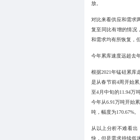
放。
对比来看供应和需求
复至同比有增的情况
和需求均有所恢复，
今年累库速度远超去
根据2021年锰硅累
是从春节前4周开始累
至4月中旬的11.94
今年从6.91万吨开始
吨，幅度为170.67%。
从以上分析不难看出
快，但是需求持续低迷