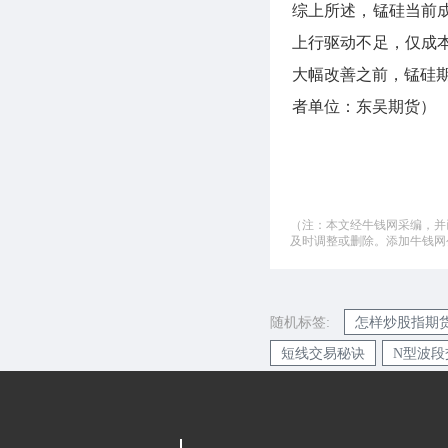
综上所述，锰硅当前
上行驱动不足，仅成
大幅改善之前，锰硅期
者单位：东吴期货）
（注：本文经牛钱网采编，并
及时调整或删除。添加牛钱网公微
随机标签:
怎样炒股指期
短线交易秘诀
N型波段