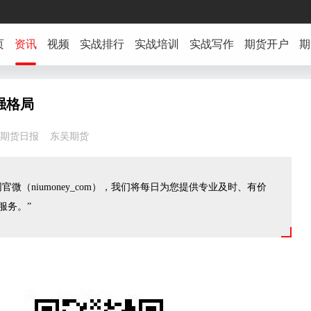
页
资讯
视频
实战排行
实战培训
实战写作
期货开户
期
强格局
56:31 期货日报 东吴期货
官微（niumoney_com），我们将每日为您提供专业及时、有价
服务。”