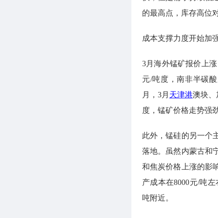
的最高点，库存高位
成本支撑力度开始加
3月海外锰矿报价上涨，
元/吨度，南非半碳酸
月，3月
天津港
澳块、
度，锰矿价格走势强
此外，锰硅的另一个
落地。虽然内蒙古和宁
和焦炭价格上涨的影
产成本在8000元/
吨附近。