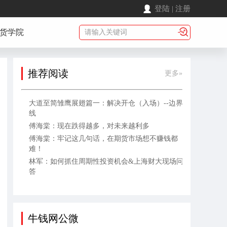
登陆
|
注册
货学院
推荐阅读
更多»
大道至简雏鹰展翅篇一：解决开仓（入场）--边界
线
傅海棠：现在跌得越多，对未来越利多
傅海棠：牢记这几句话，在期货市场想不赚钱都
难！
林军：如何抓住周期性投资机会&上海财大现场问
答
牛钱网公微