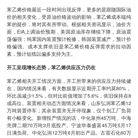
苯乙烯价格最近一段时间出现反弹，更多的是跟随国际油
价的相关变化，受原油价格波动的影响，苯乙烯成本端纯
苯的挺价，将对其有所带动。根据相关资讯显示，油价方
面，EIA上调油价预期，美国原油库存继续下降，原油震
荡偏强；纯苯国内装置预计检修，韩国装置减产，预计价
格偏强。成本支撑依旧是苯乙烯价格反弹需求的拉动因
素，预计短线以偏多支持为主。
开工呈现增长态势，苯乙烯供应压力仍在
苯乙烯相关开工情况方面，开工所带来的供应压力持续健
在，国内情况来看，有关数据显示近期开工率约莫80%，
环比虽减少1.5%，但对比前值增加了5.6%，依旧保持在8
成高位。装置相关动态方面情况来看，山东弘润苯乙烯12
万吨装置停车；其余装置并无开停现象，仅个别工厂负荷
有小幅变化。新增投产情况的话，中化泉州45万吨、中海
壳牌二期70万吨3月底投产。宁波华泰盛富45万吨5月17
日满负荷。中化弘润12万吨6月初出产品。古雷石化60万