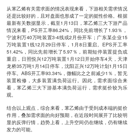
从苯乙烯有关需求面的情况表现来看，下游相关需求情况
还是比较好的，且对盘面也形成了一定的挺性价格。根据
最新有关数据显示，截至1月13日，苯乙烯三大下游产品
情况来看，PS开工率86.24%，同比先前增长了1.93％，
宁波利万40万吨装置3-4线或2月份开车；广东某企业15
万吨装置1线12月29日停车，1月8日重启。EPS开工率
51.42%，同比先前增长了5.97％，前期短停装置提负或
重启，日照悦兴12万吨装置1月12日开始停车4天，天津
龙桥35万吨1月14日停车，沈阳正兴12万吨计划1月15日
停车。ABS开工率93.34%，微幅比之之前减少1％，暂无
装置检修，大多装置满负荷运行。因此，需求面综合来
看，苯乙烯三大下游基本满负荷运行，需求挺价较为乐
观。
结合以上观点，综合来看，苯乙烯由于受到成本端的挺价
作用，叠加需求面的向好预期，在近段时间展开了比较明
显的反弹行情，趋势上看，上升空间仍在继续，仍有继续
发力的可能。