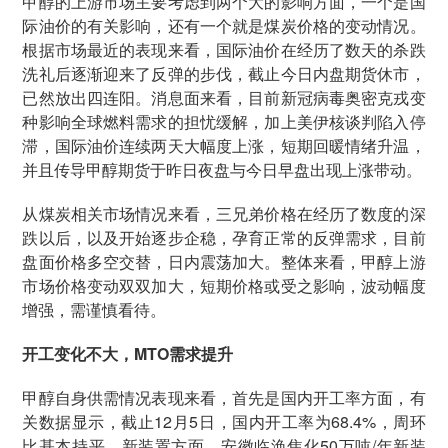
甲醇的上游市场主要考虑到两个大的影响方面，一个是国
际油价的有关影响，还有一个就是煤炭价格的变动情况。
根据市场最近的表现来看，国际油价在经历了数天的杀跌
洗礼后逐渐迎来了反弹的步伐，截止今日内盘期货休市，
已然放出四连阳。消息面来看，目前新冠病毒奥密克戎变
种影响全球燃料需求的担忧缓解，加上美伊核谈判陷入停
滞，国际油价连续两天大幅度上涨，短期回暖情绪升温，
并且传导甲醇期货于昨日夜盘与今日早盘出现上涨带动。
从煤炭相关市场情况来看，三兄弟价格在经历了数度的深
跌以后，以及开始逐步企稳，孕育正常的反弹需求，目前
盘面价格多空交替，日内震荡加大。整体来看，甲醇上游
市场价格变动双双加大，短期价格或受之影响，波动幅度
增强，需谨慎看待。
开工变化不大，MTO需求提升
甲醇自身供需情况表现来看，首先是国内开工率方面，有
关数据显示，截止12月5日，国内开工率为68.4%，周环
比基本持平。新装置方面，安徽临涣焦化50万吨/年新装