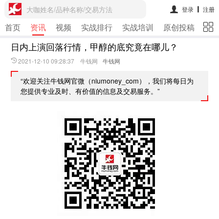
大咖姓名/品种名称/交易方法
登录
注册
首页
资讯
视频
实战排行
实战培训
原创投稿
期
日内上演回落行情，甲醇的底究竟在哪儿？
2021-12-10 09:28:37 牛钱网
牛钱网
“欢迎关注牛钱网官微（niumoney_com），我们将每日为
您提供专业及时、有价值的信息及交易服务。”