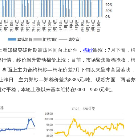
看郑棉突破近期震荡区间向上延伸，
棉纱
跟涨；7月下旬，棉
空行情，纱价飙升带动棉价上涨；目前，市场聚焦新棉抢收，棉
。盘面上主力合约棉纱—棉花价差7月下旬以来呈冲高回落状，
。截止昨日，主力郑纱—郑棉价差为8385元/吨。现货方面，两者亦
平稳，本轮上涨以来基本维持在9000—9500元/吨。