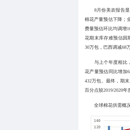
8月份美农报告显示
棉花产量预估下降；
费量预估环比均调增1
花期末库存难预估因
30万包，巴西调减68
与上个年度相比，供
花产量预估同比增加
432万包。最终，期
百分点较2019/2020
全球棉花供需概