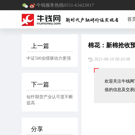
牛钱服务热线0551-63423017
首
棉花：新棉抢收预
上一篇
中证500业绩驱动力更强
2021-08-19 08:
欢迎关注牛钱网官
下一篇
值的信息及交易
短纤期货产业认可度不断
提高
分享