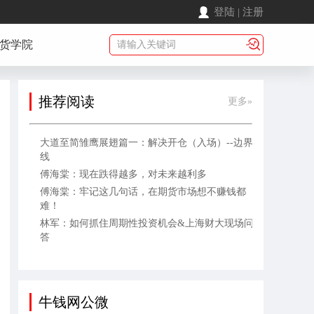
登陆
|
注册
货学院
推荐阅读
更多»
大道至简雏鹰展翅篇一：解决开仓（入场）--边界
线
傅海棠：现在跌得越多，对未来越利多
傅海棠：牢记这几句话，在期货市场想不赚钱都
难！
林军：如何抓住周期性投资机会&上海财大现场问
答
牛钱网公微