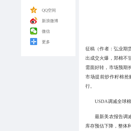
QQ空间
新浪微博
微信
更多
征稿（作者：弘业期货
出成交火爆，郑棉不
需面好转，市场预期
市场提前炒作籽棉抢
行。
USDA调减全球棉
最新美农报告调减全
库存预估下降，整体