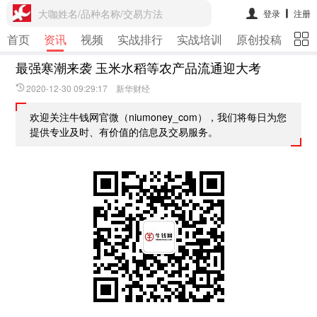
大咖姓名/品种名称/交易方法
登录
注册
首页
资讯
视频
实战排行
实战培训
原创投稿
期
最强寒潮来袭 玉米水稻等农产品流通迎大考
2020-12-30 09:29:17 新华财经
欢迎关注牛钱网官微（niumoney_com），我们将每日为您
提供专业及时、有价值的信息及交易服务。