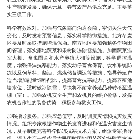
生产稳定发展，确保元旦、春节农产品供应充足。主要落
实三项工作。
科学有效应对。加强与气象部门沟通会商，密切关注天气
变化，及时发布预警信息，落实科学防御措施。北方冬麦
区要及时采取措施增温保墒。南方地区要加强越冬作物田
间管理，落实露地蔬菜和果树防冻除雪措施。加固蔬菜温
室大棚、畜禽圈舍和水产养殖大棚等设施，科学调控温
度，增强保温抗寒能力。落实幼仔畜禽保育、饮水系统防
冻以及饲草料、柴油、燃煤储备调运等措施，指导养殖户
适当增加能量饲料配比，提高畜禽抗寒能力。提高养殖池
塘水位，适时破冰除雪，尽快将不耐寒养殖品种转移至温
棚（室）。加强农机安全生产和农机具的维护检修，发挥
农机合作社的装备优势，积极参与救灾工作。
加强指导服务。加强应急值守，及时调度灾情和抗灾救灾
情况。组织专家根据作物生长发育进程和低温灾害发生情
况，及早制定完善科学防冻抗寒技术方案，组派专家指导
组，深入生产一线指导农民因时因地因苗落实好防寒抗冻