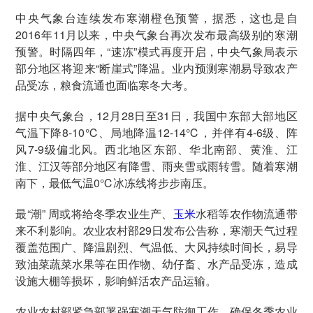
中央气象台连续发布寒潮橙色预警，据悉，这也是自
2016年11月以来，中央气象台再次发布最高级别的寒潮
预警。时隔四年，“速冻”模式再度开启，中央气象局表示
部分地区将迎来“断崖式”降温。业内预测寒潮易导致农产
品受冻，粮食流通也面临寒冬大考。
据中央气象台，12月28日至31日，我国中东部大部地区
气温下降8-10℃、局地降温12-14℃，并伴有4-6级、阵
风7-9级偏北风。西北地区东部、华北南部、黄淮、江
淮、江汉等部分地区有降雪、雨夹雪或雨转雪。随着寒潮
南下，最低气温0℃冰冻线将步步南压。
最“潮” 周或将给冬季农业生产、
玉米
水稻等农作物流通带
来不利影响。农业农村部29日发布公告称，寒潮天气过程
覆盖范围广、降温剧烈、气温低、大风持续时间长，易导
致油菜蔬菜水果等在田作物、幼仔畜、水产品受冻，造成
设施大棚等损坏，影响鲜活农产品运输。
农业农村部紧急部署强寒潮天气防御工作，确保冬季农业