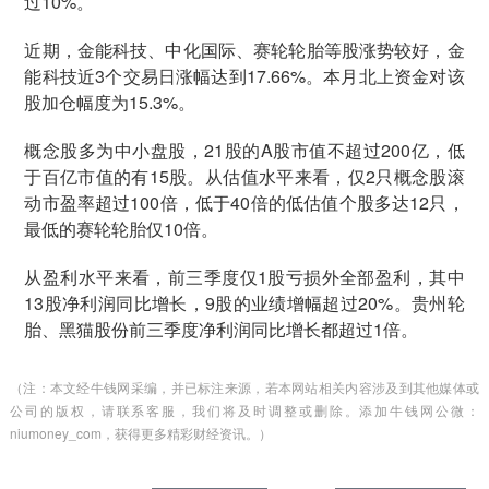
过10%。
近期，金能科技、中化国际、赛轮轮胎等股涨势较好，金
能科技近3个交易日涨幅达到17.66%。本月北上资金对该
股加仓幅度为15.3%。
概念股多为中小盘股，21股的A股市值不超过200亿，低
于百亿市值的有15股。从估值水平来看，仅2只概念股滚
动市盈率超过100倍，低于40倍的低估值个股多达12只，
最低的赛轮轮胎仅10倍。
从盈利水平来看，前三季度仅1股亏损外全部盈利，其中
13股净利润同比增长，9股的业绩增幅超过20%。贵州轮
胎、黑猫股份前三季度净利润同比增长都超过1倍。
（注：本文经牛钱网采编，并已标注来源，若本网站相关内容涉及到其他媒体或
公司的版权，请联系客服，我们将及时调整或删除。添加牛钱网公微：
niumoney_com，获得更多精彩财经资讯。）