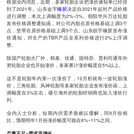
根据业内消息，近期，多家轮胎企业把涨价通知单已经排
到了2021年。山东金宇
橡胶
决定自2021年起对产品价格
进行调整，本次上调幅度为2%~3%。朝阳华兴万达轮胎
发布价格调整通知函，对公司内胎在原价格基础上调3个
点，垫带在原价格基础上调5个点。山东皓宇橡胶发布涨
价通知，对生产的TBR产品全系列价格进行2%上浮调
整。
除国产轮胎大厂外，韩泰、佳通、固特异、普利司通等外
资轮胎企业也开始涨价，各家累计涨价幅度在5%以上。
这不是轮胎年内第一次涨价了，12月初就有一波轮胎涨
价，三角轮胎、风神轮胎等多家轮胎企业发布涨价函，上
调幅度在3%左右，吸引海外的轮胎经销商也加入涨价行
列。
业内人士分析，短期内供需矛盾难以缓解，同9月份相
比，预期明年1月份涨价幅度可能在6%~11%之间。
产量不足+需求高增长