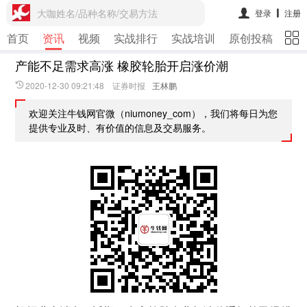
大咖姓名/品种名称/交易方法
登录
注册
首页
资讯
视频
实战排行
实战培训
原创投稿
期
产能不足需求高涨 橡胶轮胎开启涨价潮
2020-12-30 09:21:48 证券时报
王林鹏
欢迎关注牛钱网官微（niumoney_com），我们将每日为您
提供专业及时、有价值的信息及交易服务。