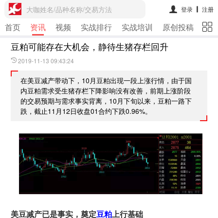
大咖姓名/品种名称/交易方法
登录
注册
首页
资讯
视频
实战排行
实战培训
原创投稿
期
豆粕可能存在大机会，静待生猪存栏回升
2019-11-13 09:43:24
在美豆减产带动下，10月豆粕出现一段上涨行情，由于国
内豆粕需求受生猪存栏下降影响没有改善，前期上涨阶段
的交易预期与需求事实背离，10月下旬以来，豆粕一路下
跌，截止11月12日收盘01合约下跌0.96%。
美豆减产已是事实，奠定
豆粕
上行基础