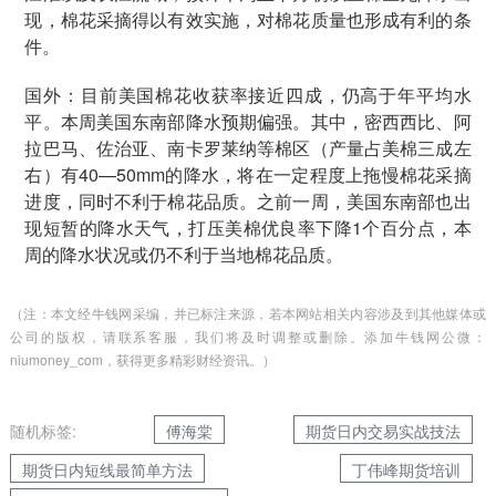
现，棉花采摘得以有效实施，对棉花质量也形成有利的条
件。
国外：目前美国棉花收获率接近四成，仍高于年平均水
平。本周美国东南部降水预期偏强。其中，密西西比、阿
拉巴马、佐治亚、南卡罗莱纳等棉区（产量占美棉三成左
右）有40—50mm的降水，将在一定程度上拖慢棉花采摘
进度，同时不利于棉花品质。之前一周，美国东南部也出
现短暂的降水天气，打压美棉优良率下降1个百分点，本
周的降水状况或仍不利于当地棉花品质。
（注：本文经牛钱网采编，并已标注来源，若本网站相关内容涉及到其他媒体或
公司的版权，请联系客服，我们将及时调整或删除。添加牛钱网公微：
niumoney_com，获得更多精彩财经资讯。）
随机标签:
傅海棠
期货日内交易实战技法
期货日内短线最简单方法
丁伟峰期货培训