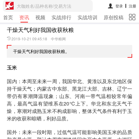
大咖姓名/品种名称/交易方法
登录
注册
首页
资讯
视频
实战排行
实战培训
原创投稿
期
干燥天气利好我国收获秋粮
2019-10-21 09:45:18 中华粮网
干燥天气利好我国收获秋粮。
玉米
国内：本周至未来一周，我国华北、黄淮以及东北地区保
持干燥天气；内蒙古中东部、黑龙江大部、吉林、辽宁一
带仍有寒潮降温现象；山东、河南一带气温相较常年偏
高，最高气温有望维系在20℃上下。华北和东北天气干
燥，寒潮对成熟玉米不构成影响，整体天气条件有利于玉
米的收获和晾晒，利好品质。
国外：未来一段时期，过低气温可能影响美国玉米的品质