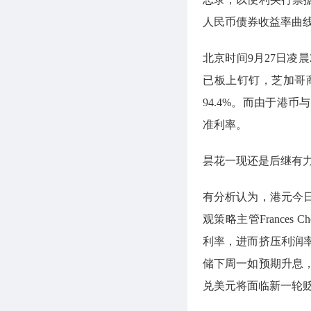
人民币债券收益率曲
北京时间9月27日凌
已板上钉钉，芝加哥商
94.4%。而由于港
准利率。
昙花一现还是后继有
有分析认为，港元今
观策略主管France
利率，进而挤压利润
储下周一如预期升息
兑美元将面临新一轮