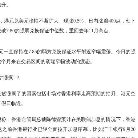
飙升。
后，港元兑美元涨幅不断扩大，现涨0.5%，日内涨逾400点，创下
涨破7.80的强弱兑换保证中位数，重回去年11月高点。
元一直保持在7.85的弱方兑换保证水平附近窄幅震荡。今日的强
六个月来在交易区间的弱端窄幅波动的疲态。
“涨疯”？
突然涨疯了的因素包括市场对香港利率走高预期的抬升、港元空
节假日临近。
息称，香港金管局总裁陈德霖预计在美联储加息的情况下，香港
这之前香港银行业已经全面拉开加息序幕，比如汇丰银行9月20