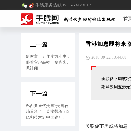
牛钱服务热线0551-63423017
首
香港加息即将来临
上一篇
新财富十五年卖方小史：
2018-09-22 10:
眼看它起高楼、宴宾客、
见绯闻
美联储下周或将
期导致周五港元
下一篇
巴西要替代美国?美国石
油着急了，直接带着686
亿和技术到中国建厂!
美联储下周或将加息