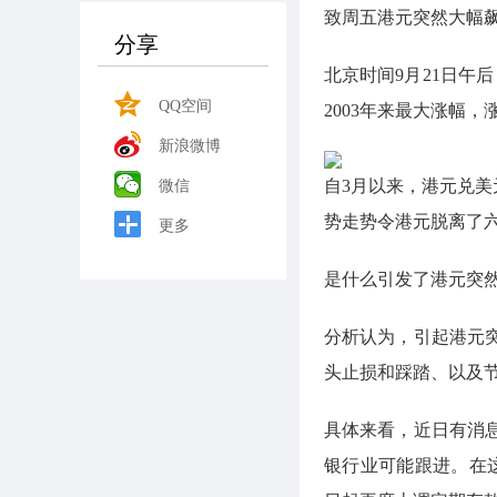
致周五港元突然大幅
分享
北京时间9月21日午
QQ空间
2003年来最大涨幅，
新浪微博
自3月以来，港元兑美
微信
势走势令港元脱离了
更多
是什么引发了港元突然
分析认为，引起港元
头止损和踩踏、以及
具体来看，近日有消
银行业可能跟进。在