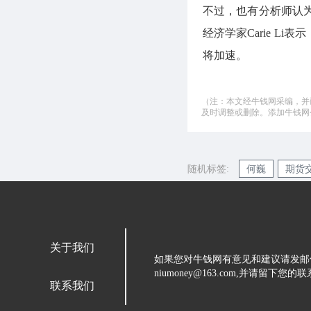
不过，也有分析师认
经济学家Carie L
将加速。
（注：本文经牛钱网采编，并
及时调整或删除。添加牛钱网公微
随机标签:
何巍
期货
关于我们
如果您对牛钱网有意见和建议请发邮
niumoney@163.com,并请
联系我们