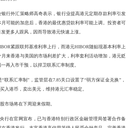
业银行外汇策略师高奇表示，银行业提高港元定期存款利率引发
本月可能的加息后，香港的最优惠贷款利率可能上调。投资者可
引发更多人跟风，因而导致港元快速上涨。
IBOR紧跟联邦基准利率上行，而港元HIBOR随贴现基本利率上
个月来香港与美国的市场利差扩大，利率套利活动增加，港元贬
局一再入市干预，以捍卫联系汇率制度。
“联系汇率制”，监管层在7.85关口设置了“弱方保证金兑换”，
85买入港币，卖出美元，维持港元汇率稳定。
港股市场将在下周迎来假期。
间，央行在官网宣布，已与香港特别行政区金融管理局签署合作备
据在香港发行，丰富香港高信用等级人民币金融产品，完善香港