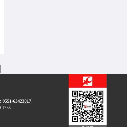
51-63423017
0-17:00