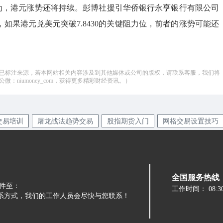
为，港元涨势还将持续。彭博社援引华侨银行永亨银行有限公司
i表示，如果港元兑美元突破7.8430的关键阻力位，前者的涨势可能还
已标注来源，若本网站相关内容涉及到其他媒体或公司的版权，请联系客服，我们将
：niumoney_com，获得更多精彩财经资讯。）
交易培训
屠龙战法趋势交易
股指期货入门
网格交易设置技巧
全国服务热线：05
件至：
工作时间：
08:3
留下您的联系方式，我们的工作人员会尽快与您联系！