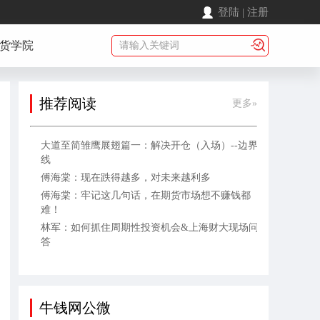
登陆
|
注册
货学院
推荐阅读
更多»
大道至简雏鹰展翅篇一：解决开仓（入场）--边界
线
傅海棠：现在跌得越多，对未来越利多
傅海棠：牢记这几句话，在期货市场想不赚钱都
难！
林军：如何抓住周期性投资机会&上海财大现场问
答
牛钱网公微